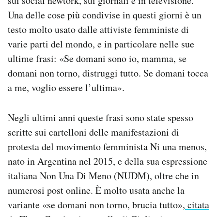
sui social newtork, sui giornali e in televisione.
Notifiche mobile
Una delle cose più condivise in questi giorni è un
Regala il Post
testo molto usato dalle attiviste femministe di
Hai bisogno di aiuto?
varie parti del mondo, e in particolare nelle sue
Esci
ultime frasi: «Se domani sono io, mamma, se
domani non torno, distruggi tutto. Se domani tocca
a me, voglio essere l’ultima».
Negli ultimi anni queste frasi sono state spesso
scritte sui cartelloni delle manifestazioni di
protesta del movimento femminista Ni una menos,
nato in Argentina nel 2015, e della sua espressione
italiana Non Una Di Meno (NUDM), oltre che in
numerosi post online. È molto usata anche la
variante «se domani non torno, brucia tutto»,
citata