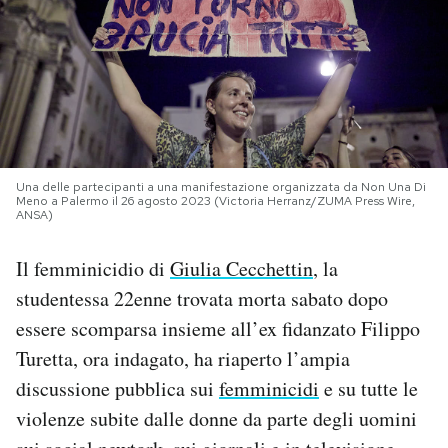
PODCAST
NEWSLETTER
I MIEI PREFERITI
Una delle partecipanti a una manifestazione organizzata da Non Una Di
Meno a Palermo il 26 agosto 2023 (Victoria Herranz/ZUMA Press Wire,
ANSA)
SHOP
Il femminicidio di
Giulia Cecchettin
, la
studentessa 22enne trovata morta sabato dopo
CALENDARIO
essere scomparsa insieme all’ex fidanzato Filippo
Turetta, ora indagato, ha riaperto l’ampia
AREA PERSONALE
discussione pubblica sui
femminicidi
e su tutte le
Area Personale
violenze subite dalle donne da parte degli uomini
Newsletter