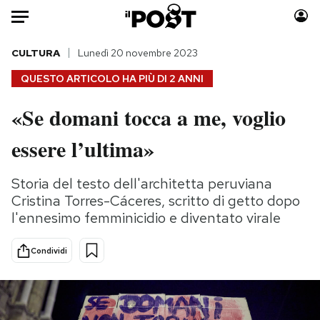
Auto
CULTURA
Lunedì 20 novembre 2023
QUESTO ARTICOLO HA PIÙ DI
2 ANNI
HOME
«Se domani tocca a me, voglio
Italia
Moda
essere l’ultima»
Mondo
Libri
Politica
Consumismi
Storia del testo dell'architetta peruviana
Tecnologia
Storie/Idee
Cristina Torres-Cáceres, scritto di getto dopo
Internet
Ok Boomer!
l'ennesimo femminicidio e diventato virale
Scienza
Media
Cultura
Europa
Condividi
Economia
Altrecose
Sport
Mondiali calcio 2026