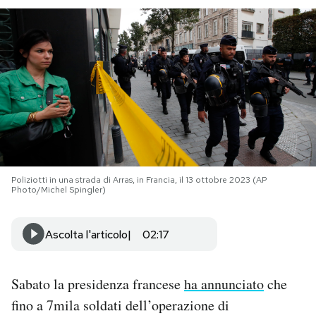
PODCAST
NEWSLETTER
I MIEI PREFERITI
SHOP
Poliziotti in una strada di Arras, in Francia, il 13 ottobre 2023 (AP
Photo/Michel Spingler)
CALENDARIO
Ascolta l'articolo
02:17
AREA PERSONALE
Sabato la presidenza francese
ha annunciato
che
Area Personale
fino a 7mila soldati dell’operazione di
Newsletter