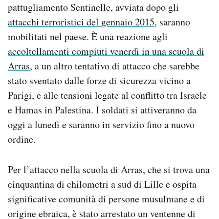
pattugliamento Sentinelle, avviata dopo gli
Notifiche mobile
attacchi terroristici del gennaio 2015
, saranno
Regala il Post
Hai bisogno di aiuto?
mobilitati nel paese. È una reazione agli
Esci
accoltellamenti compiuti venerdì in una scuola di
Arras
, a un altro tentativo di attacco che sarebbe
stato sventato dalle forze di sicurezza vicino a
Parigi, e alle tensioni legate al conflitto tra Israele
e Hamas in Palestina. I soldati si attiveranno da
oggi a lunedì e saranno in servizio fino a nuovo
ordine.
Per l’attacco nella scuola di Arras, che si trova una
cinquantina di chilometri a sud di Lille e ospita
significative comunità di persone musulmane e di
origine ebraica, è stato arrestato un ventenne di