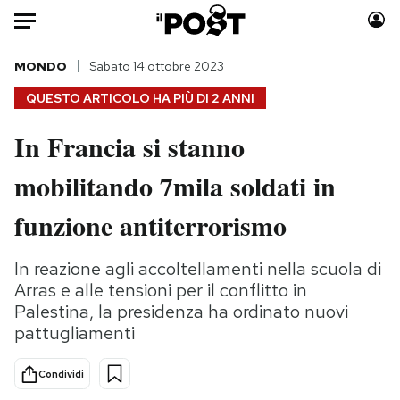
Auto
MONDO
Sabato 14 ottobre 2023
QUESTO ARTICOLO HA PIÙ DI
2 ANNI
HOME
In Francia si stanno
Italia
Moda
mobilitando 7mila soldati in
Mondo
Libri
Politica
Consumismi
funzione antiterrorismo
Tecnologia
Storie/Idee
Internet
Ok Boomer!
In reazione agli accoltellamenti nella scuola di
Scienza
Media
Arras e alle tensioni per il conflitto in
Cultura
Europa
Palestina, la presidenza ha ordinato nuovi
pattugliamenti
Economia
Altrecose
Sport
Mondiali calcio 2026
Condividi