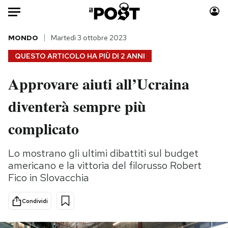
Auto
MONDO
Martedì 3 ottobre 2023
QUESTO ARTICOLO HA PIÙ DI
2 ANNI
HOME
Approvare aiuti all’Ucraina
Italia
Moda
diventerà sempre più
Mondo
Libri
Politica
Consumismi
complicato
Tecnologia
Storie/Idee
Internet
Ok Boomer!
Lo mostrano gli ultimi dibattiti sul budget
Scienza
Media
americano e la vittoria del filorusso Robert
Cultura
Europa
Fico in Slovacchia
Economia
Altrecose
Condividi
Sport
Mondiali calcio 2026