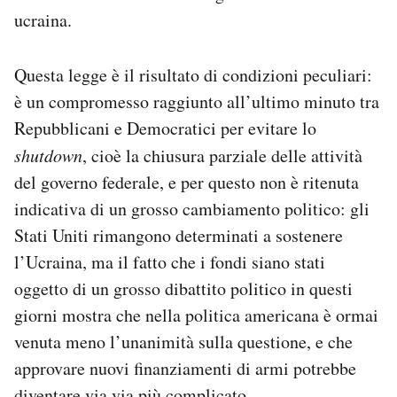
Notifiche mobile
ucraina.
Regala il Post
Hai bisogno di aiuto?
Questa legge è il risultato di condizioni peculiari:
Esci
è un compromesso raggiunto all’ultimo minuto tra
Repubblicani e Democratici per evitare lo
shutdown
, cioè la chiusura parziale delle attività
del governo federale, e per questo non è ritenuta
indicativa di un grosso cambiamento politico: gli
Stati Uniti rimangono determinati a sostenere
l’Ucraina, ma il fatto che i fondi siano stati
oggetto di un grosso dibattito politico in questi
giorni mostra che nella politica americana è ormai
venuta meno l’unanimità sulla questione, e che
approvare nuovi finanziamenti di armi potrebbe
diventare via via più complicato.