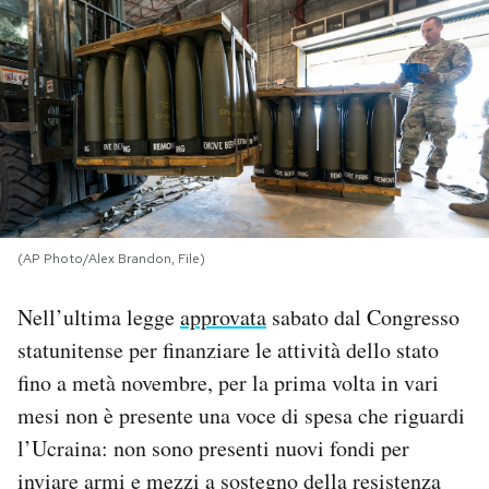
PODCAST
NEWSLETTER
I MIEI PREFERITI
(AP Photo/Alex Brandon, File)
SHOP
Nell’ultima legge
approvata
sabato dal Congresso
CALENDARIO
statunitense per finanziare le attività dello stato
fino a metà novembre, per la prima volta in vari
AREA PERSONALE
mesi non è presente una voce di spesa che riguardi
l’Ucraina: non sono presenti nuovi fondi per
Area Personale
inviare armi e mezzi a sostegno della resistenza
Newsletter