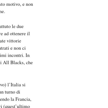
sto motivo, e non
ne.
attuto le due
e ad ottenere il
te vittorie
trati e non ci
imi incontri. In
li All Blacks, che
o) l’Italia si
un turno di
tendo la Francia,
vi (quest’ultimo