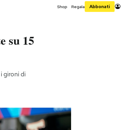
Abbonati
Shop
Regala
te su 15
 gironi di