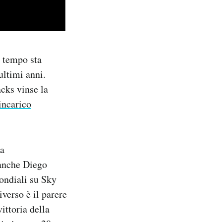
e tempo sta
ultimi anni.
acks vinse la
’incarico
ma
 anche Diego
ondiali su Sky
verso è il parere
ittoria della