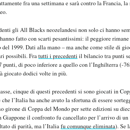
tamente fra una settimana e sarà contro la Francia, la
neo.
denti gli All Blacks neozelandesi non solo ci hanno sem
 hanno fatto con scarti pesantissimi: il peggiore rimane 
del 1999. Dati alla mano – ma anche come stile di g
ri possibili. Fra
tutti i precedenti
il bilancio tra punti s
 punti, di poco inferiore a quello con l’Inghilterra (-76
ià giocato dodici volte in più.
sse, cinque di questi precedenti si sono giocati in Co
che l’Italia ha anche avuto la sfortuna di essere sorteg
so girone di Coppa del Mondo per sette edizioni su diec
n Giappone il confronto fu cancellato per l’arrivo di un 
tato di parità, ma l’Italia
fu comunque eliminata
). Se 