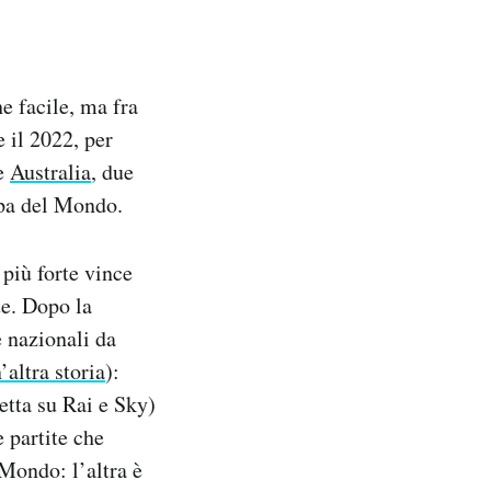
e facile, ma fra
e il 2022, per
 e
Australia
, due
ppa del Mondo.
 più forte vince
te. Dopo la
e nazionali da
’altra storia
):
retta su Rai e Sky)
e partite che
 Mondo: l’altra è