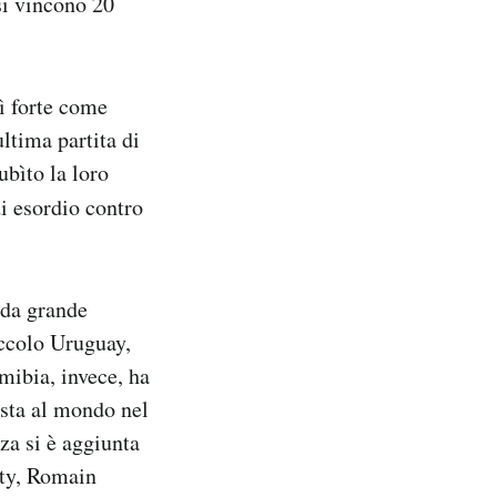
si vincono 20
ì forte come
ultima partita di
bìto la loro
di esordio contro
 da grande
iccolo Uruguay,
mibia, invece, ha
ista al mondo nel
za si è aggiunta
nty, Romain