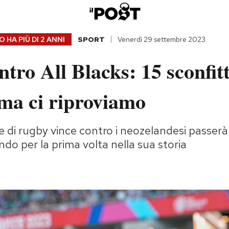
 HA PIÙ DI
2 ANNI
SPORT
Venerdì 29 settembre 2023
ontro All Blacks: 15 sconfit
 ma ci riproviamo
 di rugby vince contro i neozelandesi passerà i
o per la prima volta nella sua storia