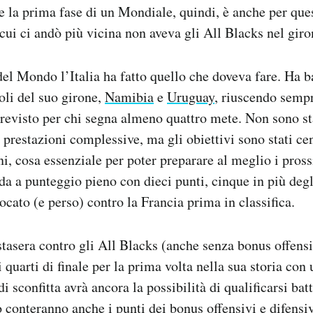
e la prima fase di un Mondiale, quindi, è anche per que
 cui ci andò più vicina non aveva gli All Blacks nel giro
el Mondo l’Italia ha fatto quello che doveva fare. Ha b
oli del suo girone,
Namibia
e
Uruguay
, riuscendo sempr
revisto per chi segna almeno quattro mete. Non sono sta
 prestazioni complessive, ma gli obiettivi sono stati cen
ni, cosa essenziale per poter preparare al meglio i pross
nda a punteggio pieno con dieci punti, cinque in più deg
ocato (e perso) contro la Francia prima in classifica.
stasera contro gli All Blacks (anche senza bonus offensiv
 quarti di finale per la prima volta nella sua storia con 
di sconfitta avrà ancora la possibilità di qualificarsi bat
 conteranno anche i punti dei bonus offensivi e difensi