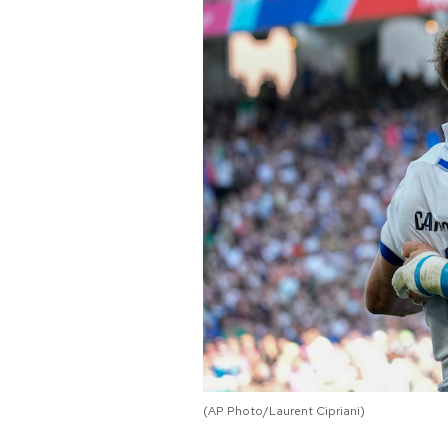
PODCAST
NEWSLETTER
I MIEI PREFERITI
SHOP
CALENDARIO
AREA PERSONALE
Area Personale
(AP Photo/Laurent Cipriani)
Newsletter