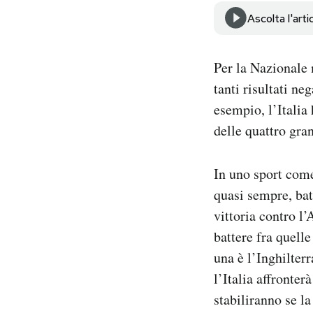
Notifiche mobile
Ascolta l'arti
Regala il Post
Hai bisogno di aiuto?
Per la Nazionale 
Esci
tanti risultati ne
esempio, l’Italia 
delle quattro gra
In uno sport come
quasi sempre, bat
vittoria contro l
battere fra quelle
una è l’Inghilterr
l’Italia affronter
stabiliranno se l