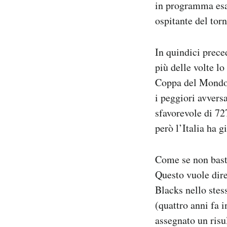
in programma esat
ospitante del tor
In quindici prece
più delle volte lo
Coppa del Mondo 
i peggiori avversa
sfavorevole di 727
però l’Italia ha g
Come se non basta
Questo vuole dire 
Blacks nello stes
(quattro anni fa i
assegnato un risul