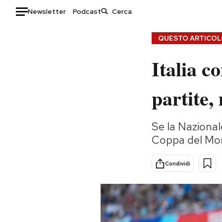
Newsletter
Podcast
Auto
QUESTO ARTICOLO
Italia c
HOME
Italia
Moda
partite,
Mondo
Libri
Politica
Consumismi
Se la Nazionale
Tecnologia
Storie/Idee
Coppa del Mond
Internet
Ok Boomer!
Scienza
Media
Condividi
Cultura
Europa
Economia
Altrecose
Sport
Mondiali calcio 2026