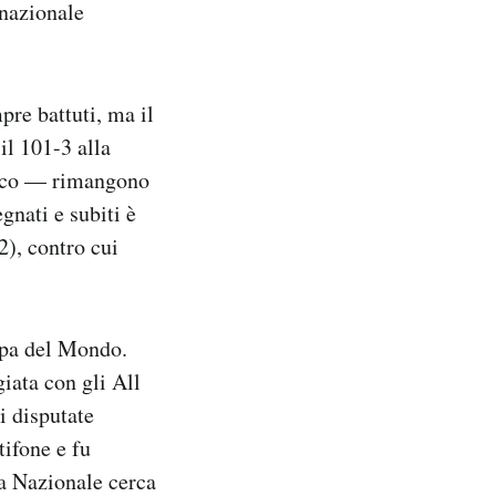
 nazionale
pre battuti, ma il
il 101-3 alla
ioco — rimangono
egnati e subiti è
2), contro cui
ppa del Mondo.
giata con gli All
i disputate
tifone e fu
la Nazionale cerca