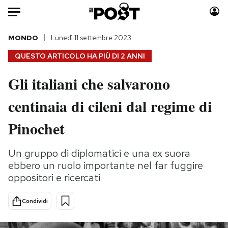
Auto
MONDO
Lunedì 11 settembre 2023
QUESTO ARTICOLO HA PIÙ DI
2 ANNI
HOME
Gli italiani che salvarono
Italia
Moda
centinaia di cileni dal regime di
Mondo
Libri
Politica
Consumismi
Pinochet
Tecnologia
Storie/Idee
Internet
Ok Boomer!
Un gruppo di diplomatici e una ex suora
Scienza
Media
ebbero un ruolo importante nel far fuggire
Cultura
Europa
oppositori e ricercati
Economia
Altrecose
Condividi
Sport
Mondiali calcio 2026