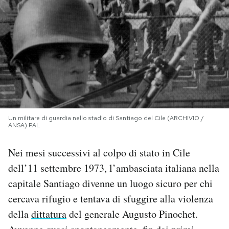
PODCAST
NEWSLETTER
I MIEI PREFERITI
Un militare di guardia nello stadio di Santiago del Cile (ARCHIVIO /
SHOP
ANSA) PAL
Nei mesi successivi al colpo di stato in Cile
CALENDARIO
dell’11 settembre 1973, l’ambasciata italiana nella
capitale Santiago divenne un luogo sicuro per chi
AREA PERSONALE
cercava rifugio e tentava di sfuggire alla violenza
Area Personale
della
dittatura
del generale Augusto Pinochet.
Newsletter