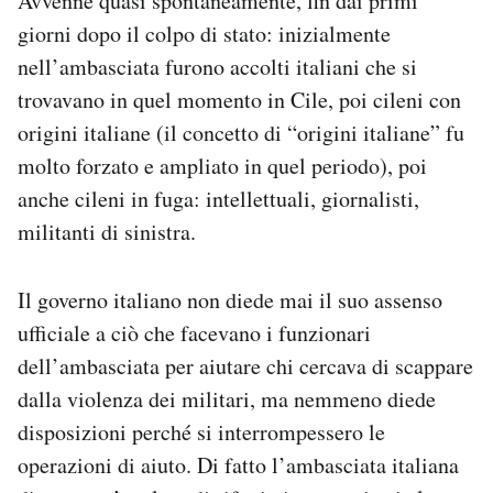
Avvenne quasi spontaneamente, fin dai primi
Notifiche mobile
giorni dopo il colpo di stato: inizialmente
Regala il Post
nell’ambasciata furono accolti italiani che si
Hai bisogno di aiuto?
trovavano in quel momento in Cile, poi cileni con
Esci
origini italiane (il concetto di “origini italiane” fu
molto forzato e ampliato in quel periodo), poi
anche cileni in fuga: intellettuali, giornalisti,
militanti di sinistra.
Il governo italiano non diede mai il suo assenso
ufficiale a ciò che facevano i funzionari
dell’ambasciata per aiutare chi cercava di scappare
dalla violenza dei militari, ma nemmeno diede
disposizioni perché si interrompessero le
operazioni di aiuto. Di fatto l’ambasciata italiana