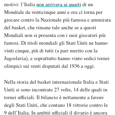
motivi: l’Italia
non arrivava ai quarti
di un
Notifiche mobile
Regala il Post
Mondiale da venticinque anni e ora ci torna per
Hai bisogno di aiuto?
giocare contro la Nazionale più famosa e ammirata
Esci
del basket, che rimane tale anche se a questi
Mondiali non si presenta con i suoi giocatori più
famosi. Di titoli mondiali gli Stati Uniti ne hanno
vinti cinque, più di tutti (a pari merito con la
Jugoslavia), e soprattutto hanno vinto sedici tornei
olimpici sui venti disputati dal 1936 a oggi.
Nella storia del basket internazionale Italia e Stati
Uniti si sono incontrate 27 volte, 14 delle quali in
tornei ufficiali. Il bilancio è nettamente a favore
degli Stati Uniti, che contano 18 vittorie contro le
9 dell’Italia. In ambiti ufficiali il divario è ancora