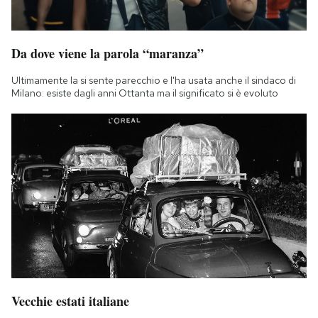
Da dove viene la parola “maranza”
Ultimamente la si sente parecchio e l'ha usata anche il sindaco di
Milano: esiste dagli anni Ottanta ma il significato si è evoluto
Vecchie estati italiane