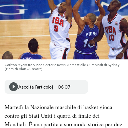
PODCAST
NEWSLETTER
I MIEI PREFERITI
Carlton Myers tra Vince Carter e Kevin Garnett alle Olimpiadi di Sydney
SHOP
(Hamish Blair /Allsport)
Ascolta l'articolo
06:07
CALENDARIO
AREA PERSONALE
Martedì la Nazionale maschile di basket gioca
contro gli Stati Uniti i quarti di finale dei
Area Personale
Mondiali. È una partita a suo modo storica per due
Newsletter