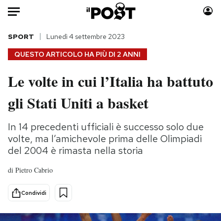
Auto
SPORT
Lunedì 4 settembre 2023
QUESTO ARTICOLO HA PIÙ DI
2 ANNI
HOME
Le volte in cui l’Italia ha battuto
Italia
Moda
gli Stati Uniti a basket
Mondo
Libri
Politica
Consumismi
In 14 precedenti ufficiali è successo solo due
Tecnologia
Storie/Idee
volte, ma l’amichevole prima delle Olimpiadi
Internet
Ok Boomer!
del 2004 è rimasta nella storia
Scienza
Media
Cultura
Europa
di
Pietro Cabrio
Economia
Altrecose
Condividi
Sport
Mondiali calcio 2026