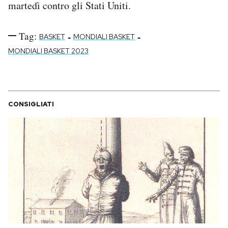
martedì contro gli Stati Uniti.
Notifiche mobile
Regala il Post
Tag:
-
-
Hai bisogno di aiuto?
BASKET
MONDIALI BASKET
Esci
MONDIALI BASKET 2023
CONSIGLIATI