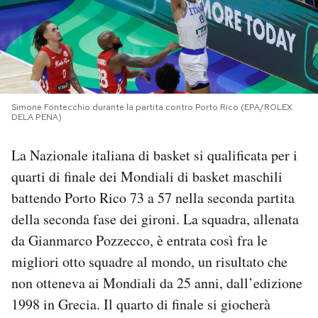
PODCAST
NEWSLETTER
Simone Fontecchio durante la partita contro Porto Rico (EPA/ROLEX
DELA PENA)
I MIEI PREFERITI
La Nazionale italiana di basket si qualificata per i
SHOP
quarti di finale dei Mondiali di basket maschili
b
attendo Porto Rico 73 a 57 nella seconda partita
CALENDARIO
della seconda fase dei gironi. La squadra, allenata
da Gianmarco Pozzecco, è entrata così fra le
migliori otto squadre al mondo, un risultato che
AREA PERSONALE
non otteneva ai Mondiali da 25 anni, dall’edizione
Area Personale
1998 in Grecia.
Il quarto di finale si giocherà
Newsletter