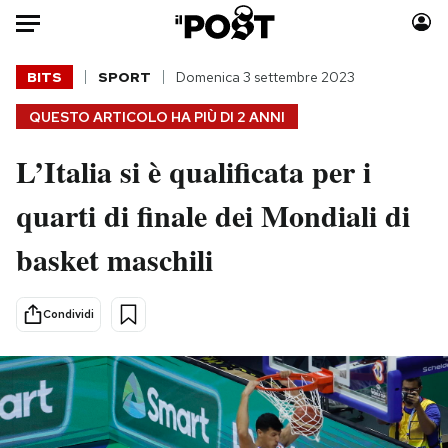
Auto
BITS
SPORT
Domenica 3 settembre 2023
QUESTO ARTICOLO HA PIÙ DI
2 ANNI
HOME
L’Italia si è qualificata per i
Italia
Moda
Mondo
Libri
quarti di finale dei Mondiali di
Politica
Consumismi
basket maschili
Tecnologia
Storie/Idee
Internet
Ok Boomer!
Scienza
Media
Condividi
Cultura
Europa
Economia
Altrecose
Sport
Mondiali calcio 2026