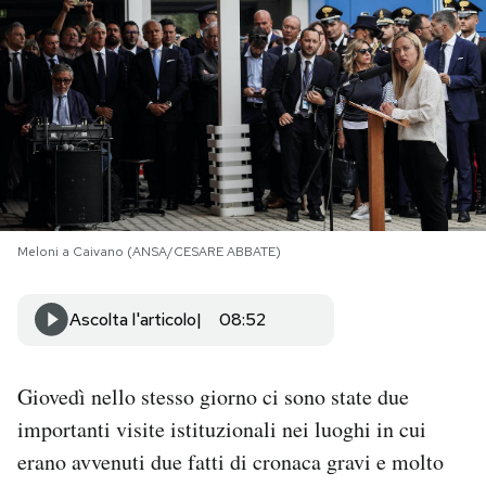
PODCAST
NEWSLETTER
I MIEI PREFERITI
Meloni a Caivano (ANSA/CESARE ABBATE)
SHOP
Ascolta l'articolo
08:52
CALENDARIO
Giovedì nello stesso giorno ci sono state due
AREA PERSONALE
importanti visite istituzionali nei luoghi in cui
Area Personale
erano avvenuti due fatti di cronaca gravi e molto
Newsletter