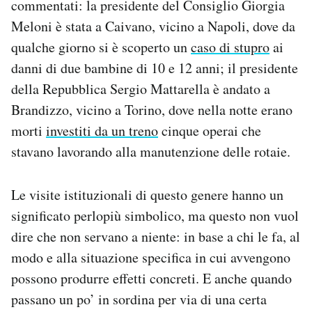
commentati: la presidente del Consiglio Giorgia
Notifiche mobile
Meloni è stata a Caivano, vicino a Napoli, dove da
Regala il Post
qualche giorno si è scoperto un
caso di stupro
ai
Hai bisogno di aiuto?
danni di due bambine di 10 e 12 anni; il presidente
Esci
della Repubblica Sergio Mattarella è andato a
Brandizzo, vicino a Torino, dove nella notte erano
morti
investiti da un treno
cinque operai che
stavano lavorando alla manutenzione delle rotaie.
Le visite istituzionali di questo genere hanno un
significato perlopiù simbolico, ma questo non vuol
dire che non servano a niente: in base a chi le fa, al
modo e alla situazione specifica in cui avvengono
possono produrre effetti concreti. E anche quando
passano un po’ in sordina per via di una certa