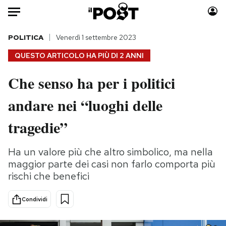
Auto
POLITICA
Venerdì 1 settembre 2023
QUESTO ARTICOLO HA PIÙ DI
2 ANNI
HOME
Che senso ha per i politici
Italia
Moda
andare nei “luoghi delle
Mondo
Libri
Politica
Consumismi
tragedie”
Tecnologia
Storie/Idee
Internet
Ok Boomer!
Ha un valore più che altro simbolico, ma nella
Scienza
Media
maggior parte dei casi non farlo comporta più
Cultura
Europa
rischi che benefici
Economia
Altrecose
Condividi
Sport
Mondiali calcio 2026