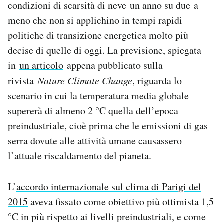
condizioni di scarsità di neve un anno su due a
Notifiche mobile
meno che non si applichino in tempi rapidi
Regala il Post
politiche di transizione energetica molto più
Hai bisogno di aiuto?
Esci
decise di quelle di oggi. La previsione, spiegata
in
un articolo
appena pubblicato sulla
rivista
Nature Climate Change
, riguarda lo
scenario in cui la temperatura media globale
supererà di almeno 2 °C quella dell’epoca
preindustriale, cioè prima che le emissioni di gas
serra dovute alle attività umane causassero
l’attuale riscaldamento del pianeta.
L’
accordo internazionale sul clima di Parigi del
2015
aveva fissato come obiettivo più ottimista 1,5
°C in più rispetto ai livelli preindustriali, e come