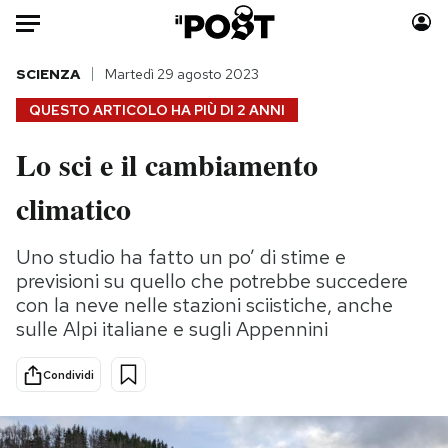
Auto
SCIENZA
Martedì 29 agosto 2023
QUESTO ARTICOLO HA PIÙ DI
2 ANNI
HOME
Lo sci e il cambiamento
Italia
Moda
climatico
Mondo
Libri
Politica
Consumismi
Uno studio ha fatto un po’ di stime e
Tecnologia
Storie/Idee
previsioni su quello che potrebbe succedere
Internet
Ok Boomer!
con la neve nelle stazioni sciistiche, anche
Scienza
Media
sulle Alpi italiane e sugli Appennini
Cultura
Europa
Economia
Altrecose
Condividi
Sport
Mondiali calcio 2026