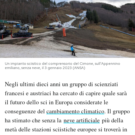
PODCAST
NEWSLETTER
I MIEI PREFERITI
Un impianto sciistico del comprensorio del Cimone, sull'Appennino
emiliano, senza neve, il 3 gennaio 2023 (ANSA)
SHOP
Negli ultimi dieci anni un gruppo di scienziati
CALENDARIO
francesi e austriaci ha cercato di capire quale sarà
il futuro dello sci in Europa considerate le
conseguenze del
cambiamento climatico
. Il gruppo
AREA PERSONALE
ha stimato che senza la
neve artificiale
più della
Area Personale
metà delle stazioni sciistiche europee si troverà in
Newsletter