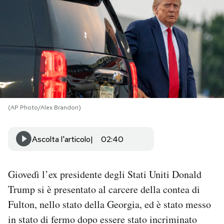
PODCAST
NEWSLETTER
I MIEI PREFERITI
(AP Photo/Alex Brandon)
SHOP
Ascolta l'articolo
02:40
CALENDARIO
Giovedì l’ex presidente degli Stati Uniti Donald
AREA PERSONALE
Trump si è presentato al carcere della contea di
Fulton, nello stato della Georgia, ed è stato messo
Area Personale
in stato di fermo dopo essere stato incriminato
Newsletter