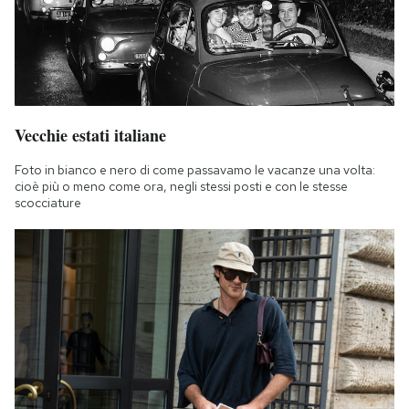
Vecchie estati italiane
Foto in bianco e nero di come passavamo le vacanze una volta:
cioè più o meno come ora, negli stessi posti e con le stesse
scocciature