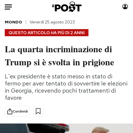
Auto
MONDO
Venerdì 25 agosto 2023
QUESTO ARTICOLO HA PIÙ DI
2 ANNI
HOME
La quarta incriminazione di
Italia
Moda
Trump si è svolta in prigione
Mondo
Libri
Politica
Consumismi
L'ex presidente è stato messo in stato di
Tecnologia
Storie/Idee
fermo per aver tentato di sovvertire le elezioni
Internet
Ok Boomer!
in Georgia, ricevendo pochi trattamenti di
Scienza
Media
favore
Cultura
Europa
Economia
Altrecose
Condividi
Sport
Mondiali calcio 2026