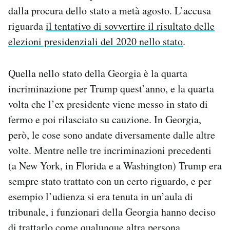
Notifiche mobile
dalla procura dello stato a metà agosto. L’accusa
Regala il Post
riguarda
il tentativo di sovvertire il risultato delle
Hai bisogno di aiuto?
elezioni presidenziali del 2020 nello stato
.
Esci
Quella nello stato della Georgia è la quarta
incriminazione per Trump quest’anno, e la quarta
volta che l’ex presidente viene messo in stato di
fermo e poi rilasciato su cauzione. In Georgia,
però, le cose sono andate diversamente dalle altre
volte. Mentre nelle tre incriminazioni precedenti
(a New York, in Florida e a Washington) Trump era
sempre stato trattato con un certo riguardo, e per
esempio l’udienza si era tenuta in un’aula di
tribunale, i funzionari della Georgia hanno deciso
di trattarlo come qualunque altra persona