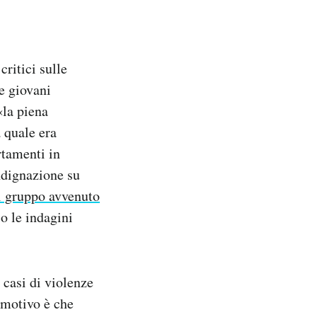
critici sulle
e giovani
«la piena
 quale era
rtamenti in
ndignazione su
i gruppo avvenuto
so le indagini
 casi di violenze
 motivo è che