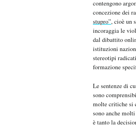
contengono argome
concezione dei ra
stupro”
, cioè un 
incoraggia le vio
dal dibattito onl
istituzioni nazion
stereotipi radicat
formazione specif
Le sentenze di cu
sono comprensibil
molte critiche si
sono anche molti 
è tanto la decisi