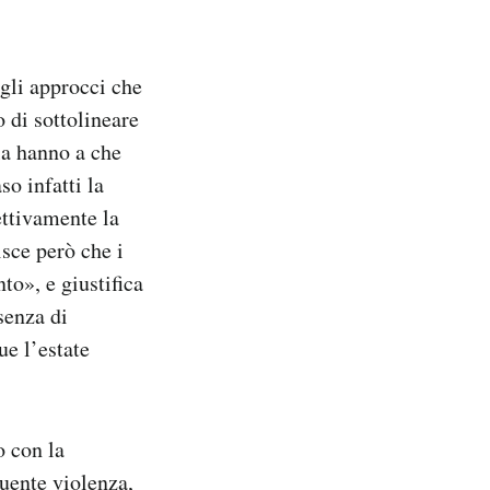
egli approcci che
o di sottolineare
la hanno a che
so infatti la
ettivamente la
sce però che i
o», e giustifica
senza di
ue l’estate
o con la
guente violenza,