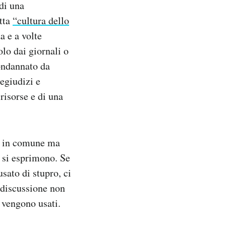
di una
etta
“cultura dello
a e a volte
lo dai giornali o
condannato da
regiudizi e
risorse e di una
ti in comune ma
i si esprimono. Se
sato di stupro, ci
 discussione non
e vengono usati.