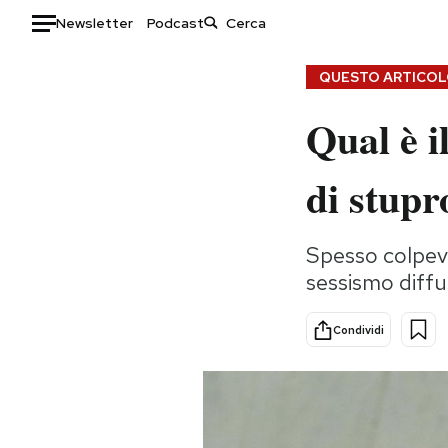
Newsletter
Podcast
Auto
QUESTO ARTICOLO
Qual è i
HOME
Italia
Moda
di stupro
Mondo
Libri
Politica
Consumismi
Spesso colpevo
Tecnologia
Storie/Idee
sessismo diffu
Internet
Ok Boomer!
Scienza
Media
Condividi
Cultura
Europa
Economia
Altrecose
Sport
Mondiali calcio 2026