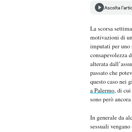
Notifiche mobile
Ascolta l'arti
Regala il Post
Hai bisogno di aiuto?
La scorsa settiman
Esci
motivazioni di un
imputati per uno 
consapevolezza de
alterata dall’ass
passato che potev
questo caso nei g
a Palermo
, di cu
sono però ancora 
In generale da al
sessuali vengano 