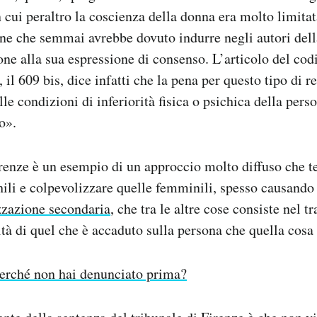
cui peraltro la coscienza della donna era molto limita
one che semmai avrebbe dovuto indurre negli autori del
ne alla sua espressione di consenso. L’articolo del cod
 il 609 bis, dice infatti che la pena per questo tipo di r
le condizioni di inferiorità fisica o psichica della perso
o».
renze è un esempio di un approccio molto diffuso che te
ili e colpevolizzare quelle femminili, spesso causando
zzazione secondaria
, che tra le altre cose consiste nel tr
ità di quel che è accaduto sulla persona che quella cosa 
erché non hai denunciato prima?