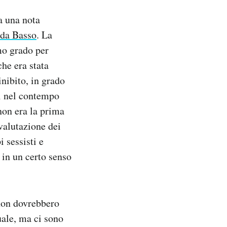
 a una nota
 da Basso
. La
mo grado per
che era stata
inibito, in grado
cui nel contempo
on era la prima
valutazione dei
i sessisti e
 in un certo senso
 non dovrebbero
uale, ma ci sono