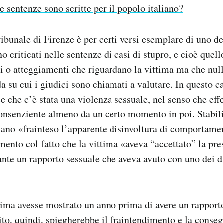
e sentenze sono scritte per il popolo italiano?
ribunale di Firenze è per certi versi esemplare di uno d
 criticati nelle sentenze di casi di stupro, e cioè quell
i o atteggiamenti che riguardano la vittima ma che nul
a su cui i giudici sono chiamati a valutare. In questo ca
e che c’è stata una violenza sessuale, nel senso che eff
onsenziente almeno da un certo momento in poi. Stabili
ano «frainteso l’apparente disinvoltura di comportament
mento col fatto che la vittima «aveva “accettato” la pre
ante un rapporto sessuale che aveva avuto con uno dei d
ittima avesse mostrato un anno prima di avere un rapport
bito, quindi, spiegherebbe il fraintendimento e la conse