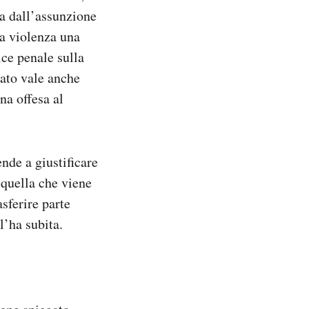
ta dall’assunzione
la violenza una
ice penale sulla
eato vale anche
na offesa al
nde a giustificare
 quella che viene
asferire parte
l’ha subita.