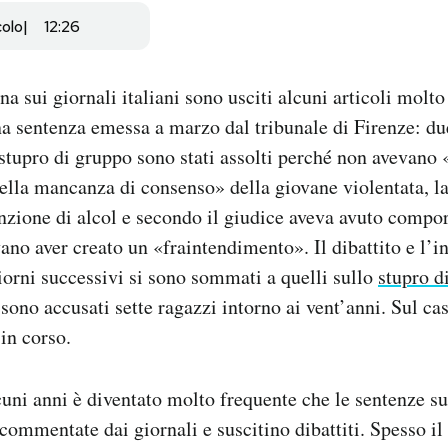
colo
12:26
a sui giornali italiani sono usciti alcuni articoli molto 
a sentenza emessa a marzo dal tribunale di Firenze: du
stupro di gruppo sono stati assolti perché non avevano 
lla mancanza di consenso» della giovane violentata, la
unzione di alcol e secondo il giudice aveva avuto compo
ano aver creato un «fraintendimento». Il dibattito e l’i
iorni successivi si sono sommati a quelli sullo
stupro d
i sono accusati sette ragazzi intorno ai vent’anni. Sul ca
in corso.
cuni anni è diventato molto frequente che le sentenze su
commentate dai giornali e suscitino dibattiti. Spesso il