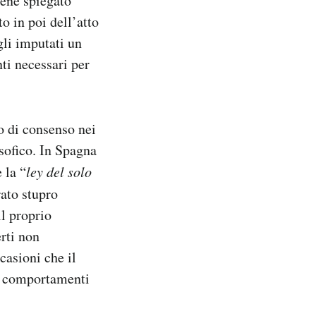
iene spiegato
o in poi dell’atto
li imputati un
ti necessari per
o di consenso nei
osofico. In Spagna
 la “
ley del solo
rato stupro
il proprio
erti non
casioni che il
on comportamenti