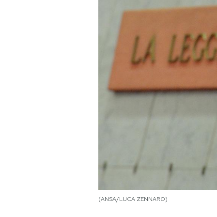
PODCAST
NEWSLETTER
I MIEI PREFERITI
SHOP
CALENDARIO
AREA PERSONALE
Area Personale
(ANSA/LUCA ZENNARO)
Newsletter