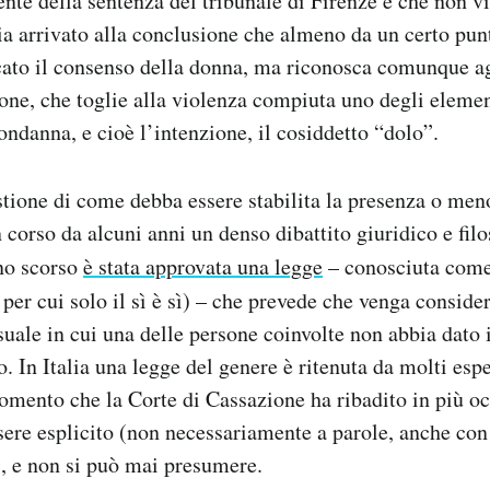
dente della sentenza del tribunale di Firenze è che non v
ia arrivato alla conclusione che almeno da un certo punt
cato il consenso della donna, ma riconosca comunque ag
ione, che toglie alla violenza compiuta uno degli elemen
ondanna, e cioè l’intenzione, il cosiddetto “dolo”.
stione di come debba essere stabilita la presenza o men
n corso da alcuni anni un denso dibattito giuridico e fil
no scorso
è stata approvata una legge
– conosciuta come
 per cui solo il sì è sì) – che prevede che venga conside
ssuale in cui una delle persone coinvolte non abbia dato 
. In Italia una legge del genere è ritenuta da molti esp
omento che la Corte di Cassazione ha ribadito in più oc
sere esplicito (non necessariamente a parole, anche c
, e non si può mai presumere.