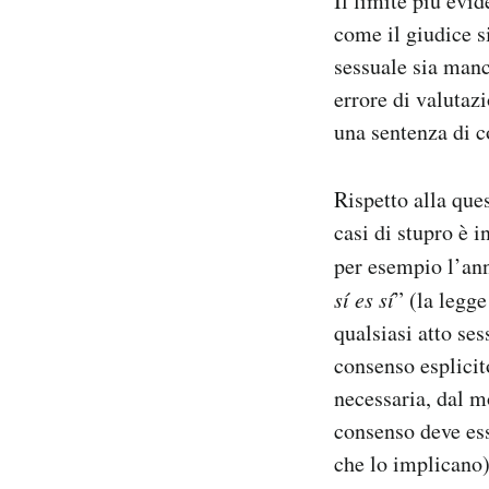
Il limite più evi
come il giudice s
sessuale sia man
errore di valutaz
una sentenza di c
Rispetto alla que
casi di stupro è i
per esempio l’an
sí es sí
” (la legge
qualsiasi atto se
consenso esplicito
necessaria, dal m
consenso deve es
che lo implicano)