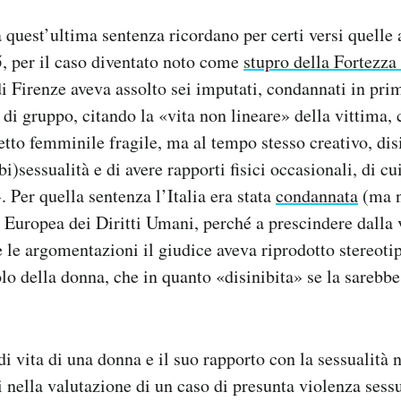
a quest’ultima sentenza ricordano per certi versi quelle
, per il caso diventato noto come
stupro della Fortezza
i Firenze aveva assolto sei imputati, condannati in pri
di gruppo, citando la «vita non lineare» della vittima, 
etto femminile fragile, ma al tempo stesso creativo, dis
(bi)sessualità e di avere rapporti fisici occasionali, di 
. Per quella sentenza l’Italia era stata
condannata
(ma n
e Europea dei Diritti Umani, perché a prescindere dalla 
e le argomentazioni il giudice aveva riprodotto stereotip
olo della donna, che in quanto «disinibita» se la sarebbe
 di vita di una donna e il suo rapporto con la sessualità
i nella valutazione di un caso di presunta violenza sess