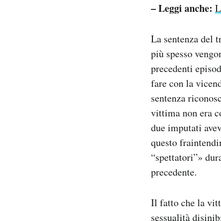
– Leggi anche:
L
La sentenza del t
più spesso vengono
precedenti episod
fare con la vicend
sentenza riconosc
vittima non era c
due imputati avev
questo fraintendi
“spettatori”» dur
precedente.
Il fatto che la v
sessualità disini