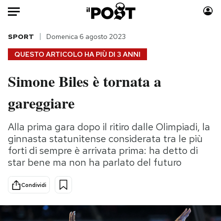
Auto
SPORT
Domenica 6 agosto 2023
QUESTO ARTICOLO HA PIÙ DI
3 ANNI
HOME
Simone Biles è tornata a
Italia
Moda
gareggiare
Mondo
Libri
Politica
Consumismi
Alla prima gara dopo il ritiro dalle Olimpiadi, la
Tecnologia
Storie/Idee
ginnasta statunitense considerata tra le più
Internet
Ok Boomer!
forti di sempre è arrivata prima: ha detto di
Scienza
Media
star bene ma non ha parlato del futuro
Cultura
Europa
Economia
Altrecose
Condividi
Sport
Mondiali calcio 2026