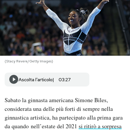
PODCAST
NEWSLETTER
I MIEI PREFERITI
(Stacy Revere/Getty Images)
SHOP
Ascolta l'articolo
03:27
CALENDARIO
Sabato la ginnasta americana Simone Biles,
AREA PERSONALE
considerata una delle più forti di sempre nella
ginnastica artistica, ha partecipato alla prima gara
Area Personale
da quando nell’estate del 2021
si ritirò a sorpresa
Newsletter