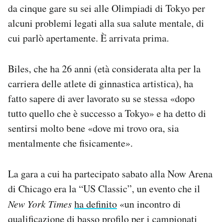
da cinque gare su sei alle Olimpiadi di Tokyo per
Notifiche mobile
Regala il Post
alcuni problemi legati alla sua salute mentale, di
Hai bisogno di aiuto?
cui parlò apertamente. È arrivata prima.
Esci
Biles, che ha 26 anni (età considerata alta per la
carriera delle atlete di ginnastica artistica), ha
fatto sapere di aver lavorato su se stessa «dopo
tutto quello che è successo a Tokyo» e ha detto di
sentirsi molto bene «dove mi trovo ora, sia
mentalmente che fisicamente».
La gara a cui ha partecipato sabato alla Now Arena
di Chicago era la “US Classic”, un evento che il
New York Times
ha definito
«un incontro di
qualificazione di basso profilo per i campionati