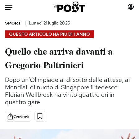
Auto
SPORT
Lunedì 21 luglio 2025
QUESTO ARTICOLO HA PIÙ DI
1 ANNO
HOME
Quello che arriva davanti a
Italia
Moda
Gregorio Paltrinieri
Mondo
Libri
Politica
Consumismi
Dopo un’Olimpiade al di sotto delle attese, ai
Tecnologia
Storie/Idee
Mondiali di nuoto di Singapore il tedesco
Internet
Ok Boomer!
Florian Wellbrock ha vinto quattro ori in
Scienza
Media
quattro gare
Cultura
Europa
Economia
Altrecose
Condividi
Sport
Mondiali calcio 2026