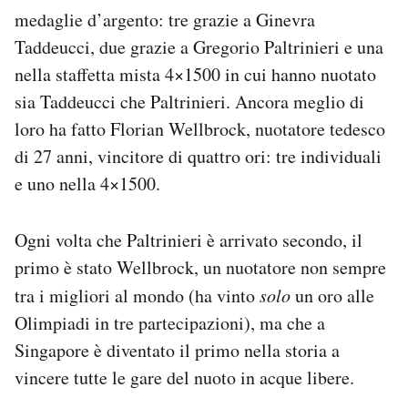
Notifiche mobile
medaglie d’argento: tre grazie a Ginevra
Regala il Post
Taddeucci, due grazie a Gregorio Paltrinieri e una
Hai bisogno di aiuto?
nella staffetta mista 4×1500 in cui hanno nuotato
Esci
sia Taddeucci che Paltrinieri. Ancora meglio di
loro ha fatto Florian Wellbrock, nuotatore tedesco
di 27 anni, vincitore di quattro ori: tre individuali
e uno nella 4×1500.
Ogni volta che Paltrinieri è arrivato secondo, il
primo è stato Wellbrock, un nuotatore non sempre
tra i migliori al mondo (ha vinto
solo
un oro alle
Olimpiadi in tre partecipazioni), ma che a
Singapore è diventato il primo nella storia a
vincere tutte le gare del nuoto in acque libere.