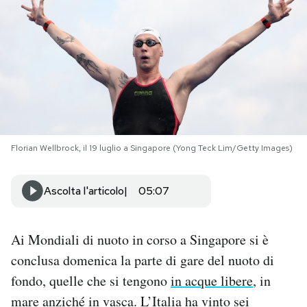
PODCAST
NEWSLETTER
I MIEI PREFERITI
Florian Wellbrock, il 19 luglio a Singapore (Yong Teck Lim/Getty Images)
SHOP
Ascolta l'articolo
05:07
CALENDARIO
Ai Mondiali di nuoto in corso a Singapore si è
AREA PERSONALE
conclusa domenica la parte di gare del nuoto di
fondo, quelle che si tengono
in acque libere
, in
Area Personale
mare anziché in vasca. L’Italia ha vinto sei
Newsletter