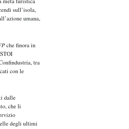
a meta turistica
endi sull’isola,
dall’azione umana,
FP
che finora in
ASTOI
Confindustria, tra
cati con le
i dalle
to, che li
ervizio
lle degli ultimi