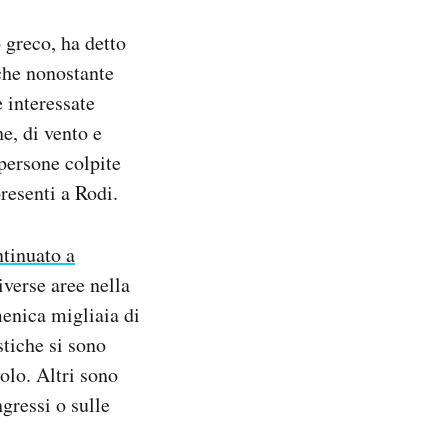
 greco, ha detto
che nonostante
 interessate
e, di vento e
 persone colpite
resenti a Rodi.
tinuato a
diverse aree nella
menica migliaia di
stiche si sono
olo. Altri sono
ngressi o sulle