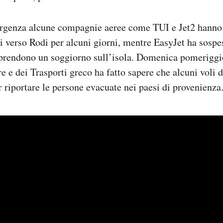
rgenza alcune compagnie aeree come TUI e Jet2 hanno
li verso Rodi per alcuni giorni, mentre EasyJet ha sospe
rendono un soggiorno sull’isola. Domenica pomeriggio
re e dei Trasporti greco ha fatto sapere che alcuni voli 
r riportare le persone evacuate nei paesi di provenienza