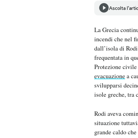
Notifiche mobile
Ascolta l'arti
Regala il Post
Hai bisogno di aiuto?
La Grecia continu
Esci
incendi che nel f
dall’isola di Rod
frequentata in qu
Protezione civile
evacuazione
a ca
svilupparsi decin
isole greche, tra 
Rodi aveva comin
situazione tuttav
grande caldo che 