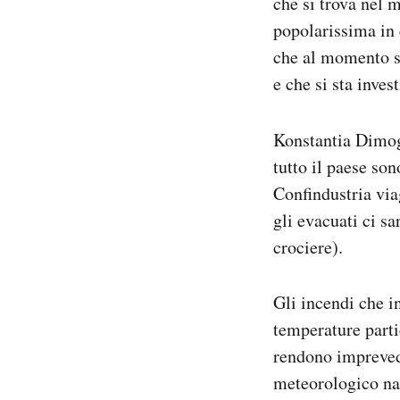
che si trova nel m
popolarissima in e
che al momento so
e che si sta inves
Konstantia Dimogl
tutto il paese son
Confindustria viag
gli evacuati ci s
crociere).
Gli incendi che i
temperature parti
rendono imprevedi
meteorologico naz