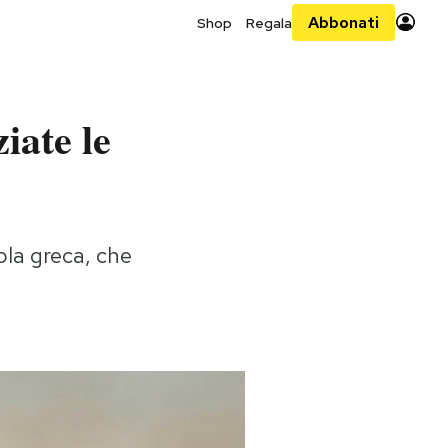
Abbonati
Shop
Regala
iate le
ola greca, che