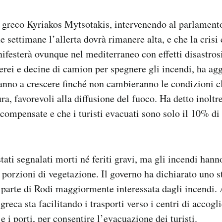
 greco Kyriakos Mytsotakis, intervenendo al parlamento
 settimane l’allerta dovrà rimanere alta, e che la crisi
nifesterà ovunque nel mediterraneo con effetti disastros
erei e decine di camion per spegnere gli incendi, ha agg
anno a crescere finché non cambieranno le condizioni c
ra, favorevoli alla diffusione del fuoco. Ha detto inoltr
icompensate e che i turisti evacuati sono solo il 10% di 
tati segnalati morti né feriti gravi, ma gli incendi hann
e porzioni di vegetazione. Il governo ha dichiarato uno 
a parte di Rodi maggiormente interessata dagli incendi.
greca sta facilitando i trasporti verso i centri di accog
e i porti, per consentire l’evacuazione dei turisti.