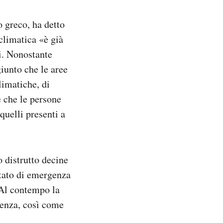
 greco, ha detto
 climatica «è già
i. Nonostante
iunto che le aree
limatiche, di
e che le persone
quelli presenti a
o distrutto decine
stato di emergenza
 Al contempo la
lienza, così come