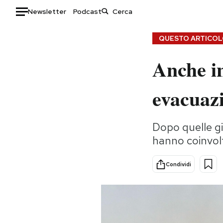
Newsletter
Podcast
Auto
QUESTO ARTICOLO
Anche in
HOME
Italia
Moda
evacuazi
Mondo
Libri
Politica
Consumismi
Dopo quelle gi
Tecnologia
Storie/Idee
hanno coinvolt
Internet
Ok Boomer!
Scienza
Media
Condividi
Cultura
Europa
Economia
Altrecose
Sport
Mondiali calcio 2026