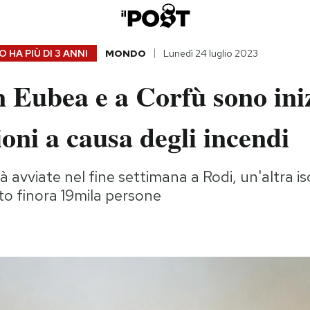
 HA PIÙ DI
3 ANNI
MONDO
Lunedì 24 luglio 2023
 Eubea e a Corfù sono iniz
oni a causa degli incendi
à avviate nel fine settimana a Rodi, un'altra is
o finora 19mila persone