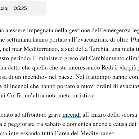
colo
05:25
a a essere impegnata nella gestione dell’emergenza leg
ine settimana hanno portato all’evacuazione di oltre 19
i, nel mar Mediterraneo, a sud della Turchia, una meta t
esto periodo. Il ministero greco del Cambiamento clima
 ha detto che quella che sta interessando Rodi è «
la più
usa di un incendio» nel paese. Nel frattempo hanno com
e di incendi che hanno portato a nuovi ordini di evacuaz
cui Corfù, un’altra nota meta turistica.
ciato ad affrontare gravi
incendi
all’inizio della scorsa
ia è peggiorata tra sabato e domenica anche a causa dei f
sta interessando tutta l’area del Mediterraneo.