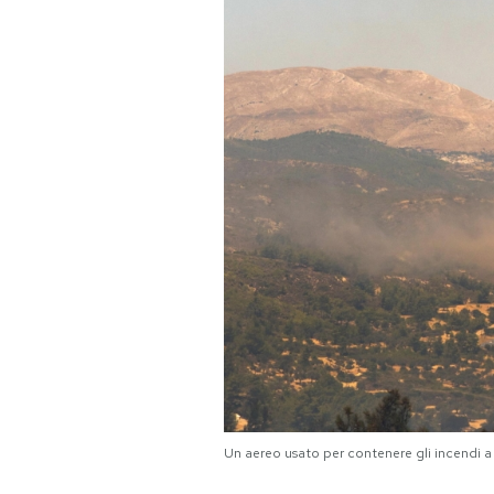
PODCAST
NEWSLETTER
I MIEI PREFERITI
SHOP
CALENDARIO
AREA PERSONALE
Area Personale
Un aereo usato per contenere gli incendi 
Newsletter