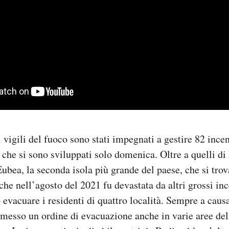
 vigili del fuoco sono stati impegnati a gestire 82 incen
 che si sono sviluppati solo domenica. Oltre a quelli di 
Eubea, la seconda isola più grande del paese, che si trov
 che nell’agosto del 2021 fu devastata da altri grossi inc
o evacuare i residenti di quattro località. Sempre a caus
emesso un ordine di evacuazione anche in varie aree del