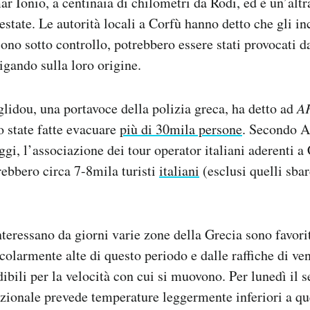
ar Ionio, a centinaia di chilometri da Rodi, ed è un’altr
state. Le autorità locali a Corfù hanno detto che gli inc
no sotto controllo, potrebbero essere stati provocati 
tigando sulla loro origine.
idou, una portavoce della polizia greca, ha detto ad
A
o state fatte evacuare
più di 30mila persone
. Secondo 
gi, l’associazione dei tour operator italiani aderenti a 
arebbero circa 7-8mila turisti
italiani
(esclusi quelli sbar
nteressano da giorni varie zone della Grecia sono favorit
colarmente alte di questo periodo e dalle raffiche di ven
bili per la velocità con cui si muovono. Per lunedì il s
ionale prevede temperature leggermente inferiori a que