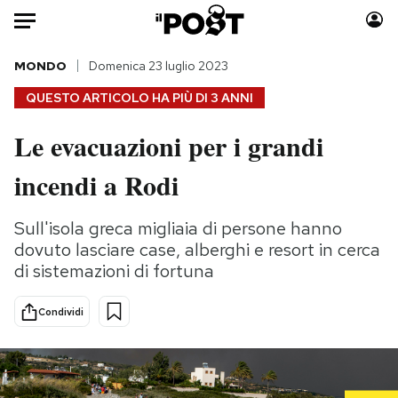
Auto
MONDO
Domenica 23 luglio 2023
QUESTO ARTICOLO HA PIÙ DI
3 ANNI
HOME
Le evacuazioni per i grandi
Italia
Moda
incendi a Rodi
Mondo
Libri
Politica
Consumismi
Sull'isola greca migliaia di persone hanno
Tecnologia
Storie/Idee
dovuto lasciare case, alberghi e resort in cerca
Internet
Ok Boomer!
di sistemazioni di fortuna
Scienza
Media
Cultura
Europa
Condividi
Economia
Altrecose
Sport
Mondiali calcio 2026