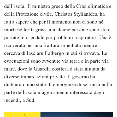
Notifiche mobile
dell’isola.
Il ministro greco della Crisi climatica e
Regala il Post
della Protezione civile, Christos Stylianides, ha
Hai bisogno di aiuto?
fatto sapere che per il momento non ci sono né
Esci
morti né feriti gravi, ma alcune persone sono state
portate in ospedale per problemi respiratori. Una è
ricoverata per una frattura rimediata mentre
cercava di lasciare l’albergo in cui si trovava. Le
evacuazioni sono avvenute via terra e in parte via
mare, dove la Guardia costiera è stata aiutata da
diverse imbarcazioni private. Il governo ha
dichiarato uno stato di emergenza di sei mesi nella
parte dell’isola maggiormente interessata dagli
incendi, a Sud.