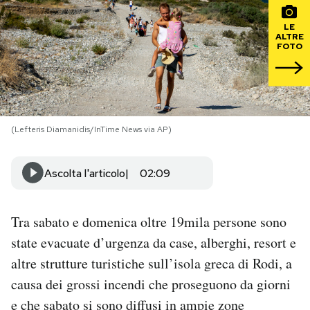
LE
PODCAST
ALTRE
FOTO
NEWSLETTER
I MIEI PREFERITI
(Lefteris Diamanidis/InTime News via AP)
SHOP
Ascolta l'articolo
02:09
CALENDARIO
Tra sabato e domenica oltre 19mila persone sono
state evacuate d’urgenza da case, alberghi, resort e
AREA PERSONALE
altre strutture turistiche sull’isola greca di Rodi, a
causa dei grossi incendi che proseguono da giorni
Area Personale
e che sabato si sono diffusi in ampie zone
Newsletter