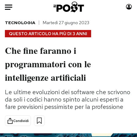
Auto
TECNOLOGIA
Martedì 27 giugno 2023
QUESTO ARTICOLO HA PIÙ DI
3 ANNI
HOME
Che fine faranno i
Italia
Moda
programmatori con le
Mondo
Libri
Politica
Consumismi
intelligenze artificiali
Tecnologia
Storie/Idee
Internet
Ok Boomer!
Le ultime evoluzioni dei software che scrivono
Scienza
Media
da soli i codici hanno spinto alcuni esperti a
Cultura
Europa
fare previsioni pessimiste per la professione
Economia
Altrecose
Condividi
Sport
Mondiali calcio 2026