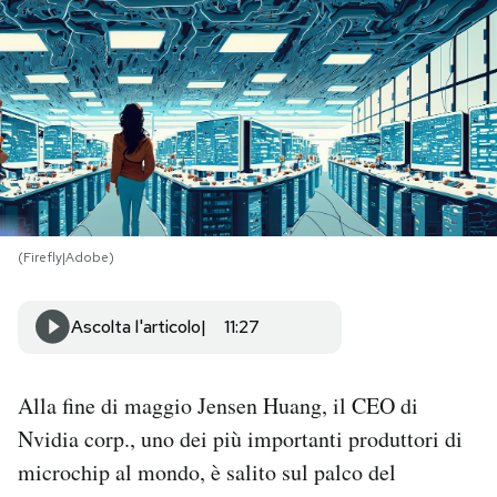
PODCAST
NEWSLETTER
I MIEI PREFERITI
(Firefly|Adobe)
SHOP
Ascolta l'articolo
11:27
CALENDARIO
Alla fine di maggio Jensen Huang, il CEO di
AREA PERSONALE
Nvidia corp., uno dei più importanti produttori di
Area Personale
microchip al mondo, è salito sul palco del
Newsletter