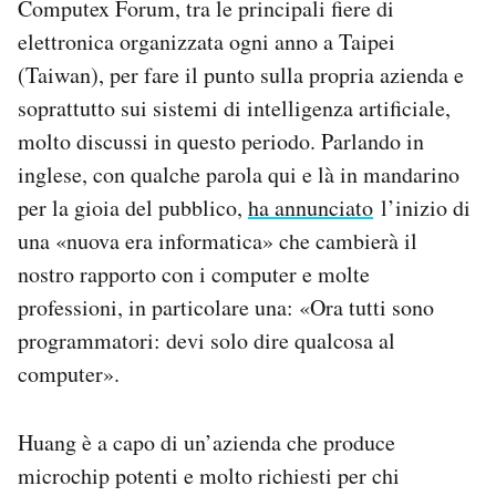
Computex Forum, tra le principali fiere di
Notifiche mobile
elettronica organizzata ogni anno a Taipei
Regala il Post
(Taiwan), per fare il punto sulla propria azienda e
Hai bisogno di aiuto?
soprattutto sui sistemi di intelligenza artificiale,
Esci
molto discussi in questo periodo. Parlando in
inglese, con qualche parola qui e là in mandarino
per la gioia del pubblico,
ha annunciato
l’inizio di
una «nuova era informatica» che cambierà il
nostro rapporto con i computer e molte
professioni, in particolare una: «Ora tutti sono
programmatori: devi solo dire qualcosa al
computer».
Huang è a capo di un’azienda che produce
microchip potenti e molto richiesti per chi