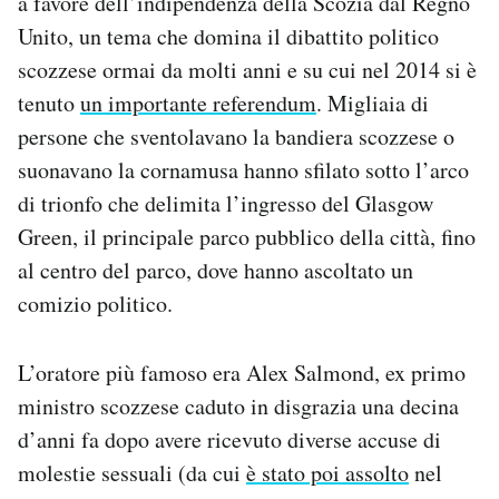
a favore dell’indipendenza della Scozia dal Regno
Notifiche mobile
Unito, un tema che domina il dibattito politico
Regala il Post
scozzese ormai da molti anni e su cui nel 2014 si è
Hai bisogno di aiuto?
tenuto
un importante referendum
. Migliaia di
Esci
persone che sventolavano la bandiera scozzese o
suonavano la cornamusa hanno sfilato sotto l’arco
di trionfo che delimita l’ingresso del Glasgow
Green, il principale parco pubblico della città, fino
al centro del parco, dove hanno ascoltato un
comizio politico.
L’oratore più famoso era Alex Salmond, ex primo
ministro scozzese caduto in disgrazia una decina
d’anni fa dopo avere ricevuto diverse accuse di
molestie sessuali (da cui
è stato poi assolto
nel