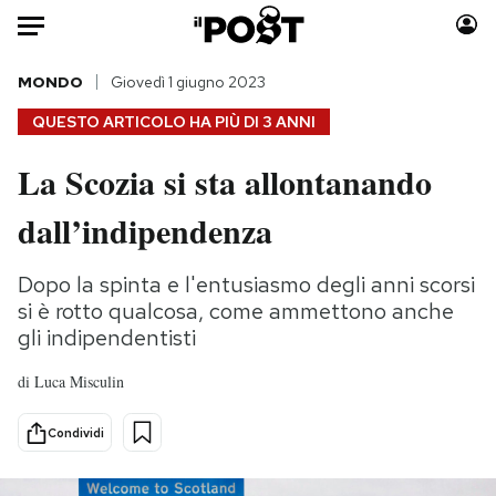
Auto
MONDO
Giovedì 1 giugno 2023
QUESTO ARTICOLO HA PIÙ DI
3 ANNI
HOME
La Scozia si sta allontanando
Italia
Moda
dall’indipendenza
Mondo
Libri
Politica
Consumismi
Dopo la spinta e l'entusiasmo degli anni scorsi
Tecnologia
Storie/Idee
si è rotto qualcosa, come ammettono anche
Internet
Ok Boomer!
gli indipendentisti
Scienza
Media
Cultura
Europa
di
Luca Misculin
Economia
Altrecose
Condividi
Sport
Mondiali calcio 2026