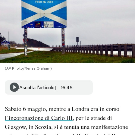
PODCAST
NEWSLETTER
I MIEI PREFERITI
(AP Photo/Renee Graham)
SHOP
Ascolta l'articolo
16:45
CALENDARIO
Sabato 6 maggio, mentre a Londra era in corso
AREA PERSONALE
l’incoronazione di Carlo III
, per le strade di
Area Personale
Glasgow, in Scozia, si è tenuta una manifestazione
Newsletter