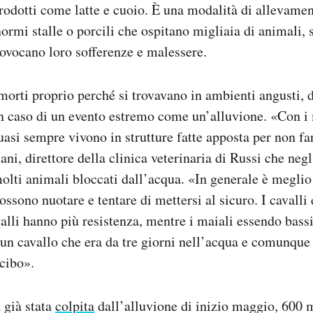
 prodotti come latte e cuoio. È una modalità di allevame
ormi stalle o porcili che ospitano migliaia di animali, 
ovocano loro sofferenze e malessere.
orti proprio perché si trovavano in ambienti angusti, d
n caso di un evento estremo come un’alluvione. «Con i 
uasi sempre vivono in strutture fatte apposta per non fa
ni, direttore della clinica veterinaria di Russi che negl
olti animali bloccati dall’acqua. «In generale è meglio 
ssono nuotare e tentare di mettersi al sicuro. I cavalli 
alli hanno più resistenza, mentre i maiali essendo bassi
n cavallo che era da tre giorni nell’acqua e comunque 
 cibo».
 già stata
colpita
dall’alluvione di inizio maggio, 600 