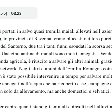
colo
08:23
 portati in salvo quasi tremila maiali allevati nell’azie
o
, in provincia di Ravenna: erano bloccati nei loro porcil
del Santerno, due tra i tanti fiumi esondati la scorsa se
. Una cinquantina di maiali sono morti annegati. Davide
enda agricola, è riuscito a salvare gli altri animali graz
l network. Negli altri comuni dell’Emilia-Romagna coin
n è stato possibile intervenire in tempo per salvare molt
e annegati nell’acqua che ha ricoperto case, campagne 
n solo da allevamento, ma anche domestici e selvatici.
er capire quanti siano gli animali coinvolti nell’alluvio