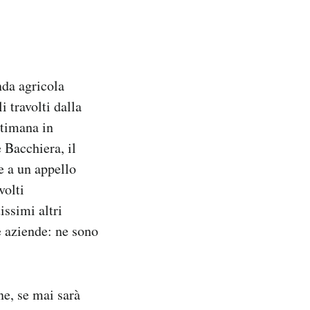
nda agricola
i travolti dalla
ttimana in
 Bacchiera, il
ie a un appello
volti
issimi altri
e aziende: ne sono
ne, se mai sarà