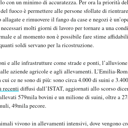
rlo con un minimo di accuratezza. Per ora la priorità de
i del fuoco è permettere alle persone sfollate di rientrare
 allagate e rimuovere il fango da case e negozi è un’op
 necessari molti giorni di lavoro per tornare a una cond
male e al momento non è possibile fare stime affidabili
quanti soldi servano per la ricostruzione.
oni e alle infrastrutture come strade e ponti, l’alluvion
alle aziende agricole e agli allevamenti. L’Emilia-Rom
n cui ce ne sono di più: sono circa 4.000 di suini e 3.400
ù recenti
diffusi dall’ISTAT, aggiornati allo scorso dice
llevati 579mila bovini e un milione di suini, oltre a 27
 muli, 49mila pecore.
nimali vivono in allevamenti intensivi, dove vengono cre