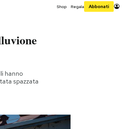
Abbonati
Shop
Regala
lluvione
lli hanno
 stata spazzata