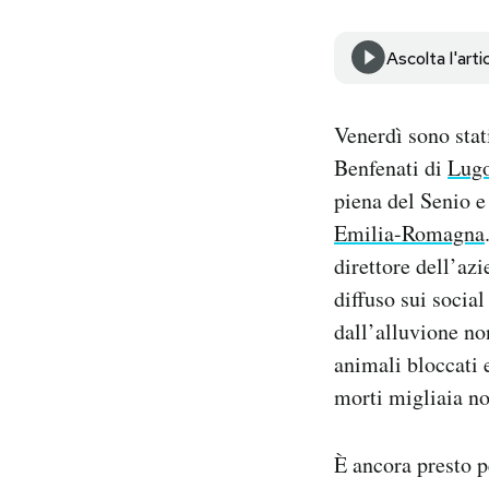
Notifiche mobile
Regala il Post
Ascolta l'arti
Hai bisogno di aiuto?
Esci
Venerdì sono stati
Benfenati di
Lug
piena del Senio e 
Emilia-Romagna
direttore dell’azi
diffuso sui socia
dall’alluvione no
animali bloccati 
morti migliaia no
È ancora presto p