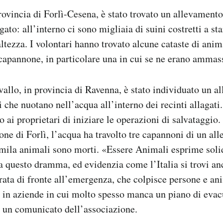
rovincia di Forlì-Cesena, è stato trovato un allevament
ato: all’interno ci sono migliaia di suini costretti a st
altezza. I volontari hanno trovato alcune cataste di anim
 capannone, in particolare una in cui se ne erano ammas
llo, in provincia di Ravenna, è stato individuato un a
 che nuotano nell’acqua all’interno dei recinti allagati.
 ai proprietari di iniziare le operazioni di salvataggio
one di Forlì, l’acqua ha travolto tre capannoni di un al
0mila animali sono morti. «Essere Animali esprime solida
a questo dramma, ed evidenzia come l’Italia si trovi an
rata di fronte all’emergenza, che colpisce persone e an
ti in aziende in cui molto spesso manca un piano di evac
 un comunicato dell’associazione.