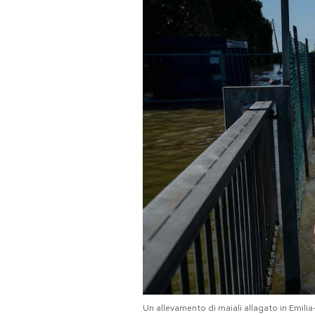
PODCAST
NEWSLETTER
I MIEI PREFERITI
SHOP
CALENDARIO
AREA PERSONALE
Area Personale
Newsletter
Un allevamento di maiali allagato in Emil