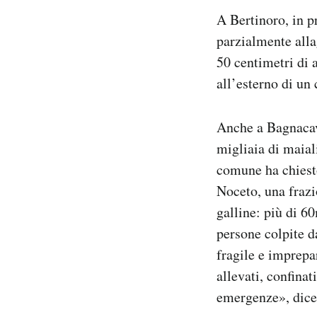
A Bertinoro, in p
parzialmente allag
50 centimetri di 
all’esterno di un
Anche a Bagnacava
migliaia di maiali
comune ha chiesto
Noceto, una frazi
galline: più di 6
persone colpite d
fragile e imprepa
allevati, confina
emergenze», dice