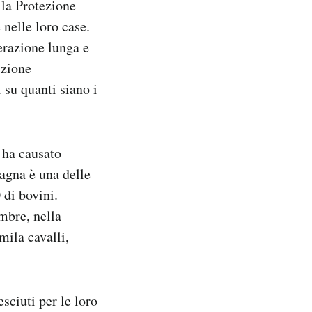
lla Protezione
 nelle loro case.
erazione lunga e
izione
 su quanti siano i
e ha causato
agna è una delle
 di bovini.
mbre, nella
mila cavalli,
sciuti per le loro