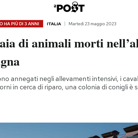
 HA PIÙ DI
3 ANNI
ITALIA
Martedì 23 maggio 2023
aia di animali morti nell’a
agna
sono annegati negli allevamenti intensivi, i cava
rni in cerca di riparo, una colonia di conigli è