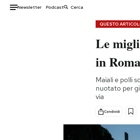
Newsletter
Podcast
Auto
QUESTO ARTICOLO
Le migli
HOME
Italia
Moda
in Rom
Mondo
Libri
Politica
Consumismi
Maiali e polli 
Tecnologia
Storie/Idee
nuotato per gio
Internet
Ok Boomer!
via
Scienza
Media
Cultura
Europa
Condividi
Economia
Altrecose
Sport
Mondiali calcio 2026