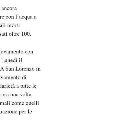
o ancora
are con l’acqua a
ali morti
sati oltre 100.
llevamento con
 Lunedì il
. A San Lorenzo in
levamento di
rietà a tutte le
cora una volta
imali come quelli
uazione per le