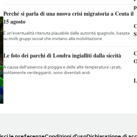
p
Perché si parla di una nuova crisi migratoria a Ceuta il
15 agosto
C
S
È un'eventualità ritenuta plausibile dalle autorità spagnole, basata
su molti gruppi social che invitano alla mobilitazione
C
Le foto dei parchi di Londra ingialliti dalla siccità
O
A causa dell'assenza di pioggia e delle alte temperature i prati,
solitamente verdeggianti, sono diventati aridi
L
sci le preferenze
Condizioni d'uso
Dichiarazione di acc