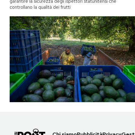
garantire la sicurezza degli ispettori statunitensi che
controllano la qualità dei frutti
Chi siamo
Pubblicità
Privacy
Gesti