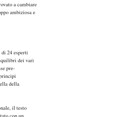
provato a cambiare
roppo ambiziosa e
di 24 esperti
quilibri dei vari
ase pre-
principi
ella della
ale, il testo
otato con un