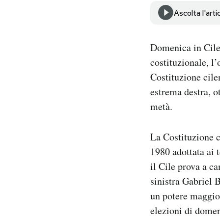
Notifiche mobile
Ascolta l'arti
Regala il Post
Hai bisogno di aiuto?
Domenica in Cile 
Esci
costituzionale, l
Costituzione cile
estrema destra, ot
metà.
La Costituzione c
1980 adottata ai 
il Cile prova a c
sinistra Gabriel 
un potere maggiore
elezioni di dome