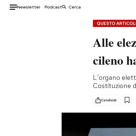
Newsletter
Podcast
Auto
QUESTO ARTICOLO
Alle ele
HOME
Italia
Moda
cileno h
Mondo
Libri
Politica
Consumismi
L'organo elett
Tecnologia
Storie/Idee
Costituzione d
Internet
Ok Boomer!
Scienza
Media
Condividi
Cultura
Europa
Economia
Altrecose
Sport
Mondiali calcio 2026