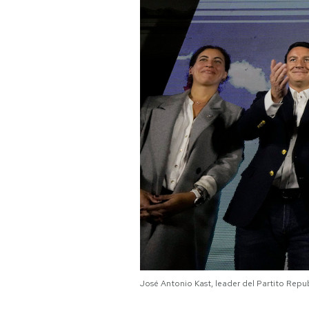
PODCAST
NEWSLETTER
I MIEI PREFERITI
SHOP
CALENDARIO
AREA PERSONALE
Area Personale
José Antonio Kast, leader del Partito Rep
Newsletter