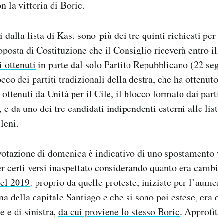
n la vittoria di Boric.
i dalla lista di Kast sono più dei tre quinti richiesti pe
oposta di Costituzione che il Consiglio riceverà entro i
i ottenuti
in parte dal solo Partito Repubblicano (22 seg
occo dei partiti tradizionali della destra, che ha ottenut
i ottenuti da Unità per il Cile, il blocco formato dai parti
e da uno dei tre candidati indipendenti esterni alle lis
leni.
a votazione di domenica è indicativo di uno spostamento 
er certi versi inaspettato considerando quanto era cambi
del 2019
: proprio da quelle proteste, iniziate per l’aume
na della capitale Santiago e che si sono poi estese, er
e e di sinistra,
da cui proviene lo stesso Boric
. Approfi