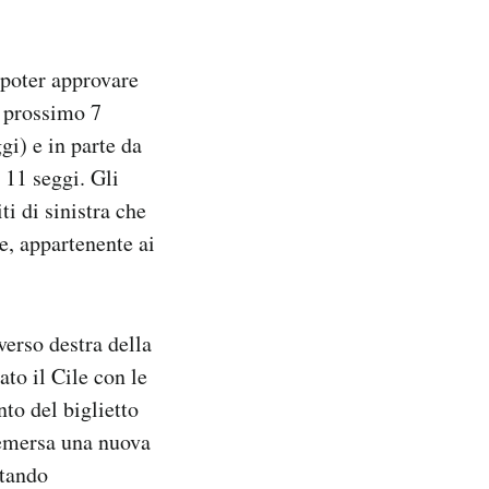
r poter approvare
l prossimo 7
gi) e in parte da
o 11 seggi. Gli
ti di sinistra che
te, appartenente ai
verso destra della
ato il Cile con le
nto del biglietto
a emersa una nuova
ttando