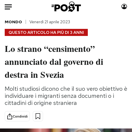
Auto
MONDO
Venerdì 21 aprile 2023
QUESTO ARTICOLO HA PIÙ DI
3 ANNI
HOME
Lo strano “censimento”
Italia
Moda
annunciato dal governo di
Mondo
Libri
Politica
Consumismi
destra in Svezia
Tecnologia
Storie/Idee
Internet
Ok Boomer!
Molti studiosi dicono che il suo vero obiettivo è
Scienza
Media
individuare i migranti senza documenti o i
Cultura
Europa
cittadini di origine straniera
Economia
Altrecose
Condividi
Sport
Mondiali calcio 2026