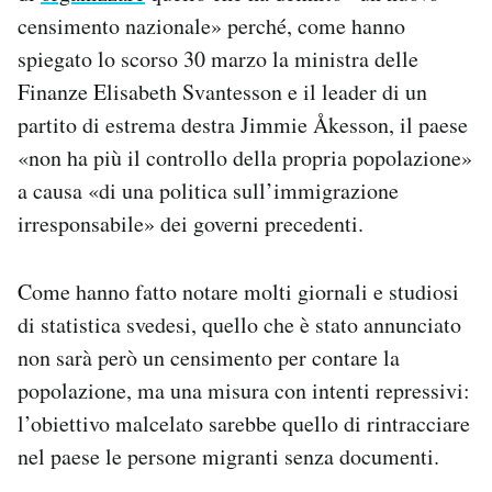
Notifiche mobile
censimento nazionale» perché, come hanno
Regala il Post
spiegato lo scorso 30 marzo la ministra delle
Hai bisogno di aiuto?
Finanze Elisabeth Svantesson e il leader di un
Esci
partito di estrema destra Jimmie Åkesson, il paese
«non ha più il controllo della propria popolazione»
a causa «di una politica sull’immigrazione
irresponsabile» dei governi precedenti.
Come hanno fatto notare molti giornali e studiosi
di statistica svedesi, quello che è stato annunciato
non sarà però un censimento per contare la
popolazione, ma una misura con intenti repressivi:
l’obiettivo malcelato sarebbe quello di rintracciare
nel paese le persone migranti senza documenti.