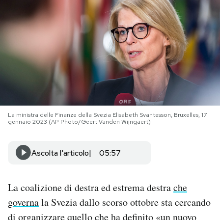
PODCAST
NEWSLETTER
I MIEI PREFERITI
La ministra delle Finanze della Svezia Elisabeth Svantesson, Bruxelles, 17
SHOP
gennaio 2023 (AP Photo/Geert Vanden Wijngaert)
CALENDARIO
Ascolta l'articolo
05:57
AREA PERSONALE
La coalizione di destra ed estrema destra
che
governa
la Svezia dallo scorso ottobre sta cercando
Area Personale
di
organizzare
quello che ha definito «un nuovo
Newsletter