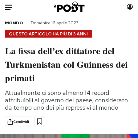
Auto
MONDO
Domenica 16 aprile 2023
QUESTO ARTICOLO HA PIÙ DI
3 ANNI
HOME
La fissa dell’ex dittatore del
Italia
Moda
Turkmenistan col Guinness dei
Mondo
Libri
Politica
Consumismi
primati
Tecnologia
Storie/Idee
Internet
Ok Boomer!
Attualmente ci sono almeno 14 record
Scienza
Media
attribuibili al governo del paese, considerato
Cultura
Europa
da tempo uno dei più repressivi al mondo
Economia
Altrecose
Condividi
Sport
Mondiali calcio 2026