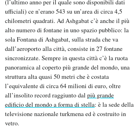
(l’ultimo anno per il quale sono disponibili dati
Notifiche mobile
ufficiali) ce n’erano 543 su un’area di circa 4,5
Regala il Post
chilometri quadrati. Ad Ashgabat c’è anche il più
Hai bisogno di aiuto?
alto numero di fontane in uno spazio pubblico: la
Esci
sola Fontana di Ashgabat, sulla strada che va
dall’aeroporto alla città, consiste in 27 fontane
sincronizzate. Sempre in questa città c’è la ruota
panoramica al coperto più grande del mondo, una
struttura alta quasi 50 metri che è costata
l’equivalente di circa 64 milioni di euro, oltre
all’insolito record raggiunto dal
più grande
edificio del mondo a forma di stella
: è la sede della
televisione nazionale turkmena ed è costruito in
vetro.