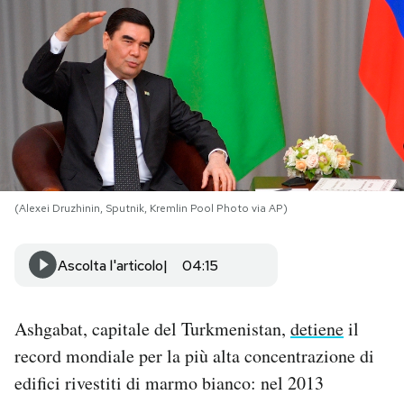
PODCAST
NEWSLETTER
I MIEI PREFERITI
(Alexei Druzhinin, Sputnik, Kremlin Pool Photo via AP)
SHOP
Ascolta l'articolo
04:15
CALENDARIO
Ashgabat, capitale del Turkmenistan,
detiene
il
AREA PERSONALE
record mondiale per la più alta concentrazione di
Area Personale
edifici rivestiti di marmo bianco: nel 2013
Newsletter