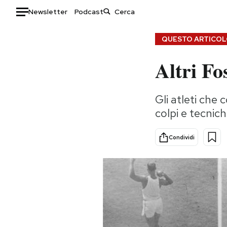
Newsletter
Podcast
Auto
QUESTO ARTICOLO
Altri F
HOME
Italia
Moda
Gli atleti che
Mondo
Libri
colpi e tecnic
Politica
Consumismi
Tecnologia
Storie/Idee
Condividi
Internet
Ok Boomer!
Scienza
Media
Cultura
Europa
Economia
Altrecose
Sport
Mondiali calcio 2026