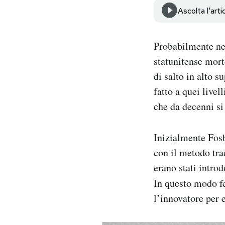
Notifiche mobile
Ascolta l'arti
Regala il Post
Hai bisogno di aiuto?
Probabilmente ne
Esci
statunitense mort
di salto in alto s
fatto a quei livel
che da decenni si
Inizialmente Fosb
con il metodo tra
erano stati introd
In questo modo fe
l’innovatore per 