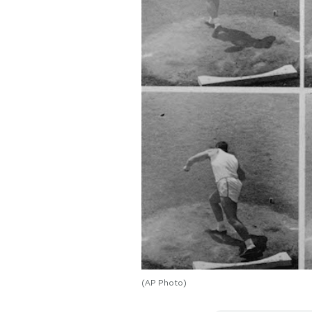
PODCAST
NEWSLETTER
I MIEI PREFERITI
SHOP
CALENDARIO
AREA PERSONALE
(AP Photo)
Area Personale
Newsletter