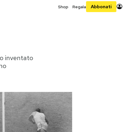
Abbonati
Shop
Regala
 o inventato
 no