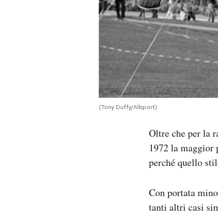
(Tony Duffy/Allsport)
Oltre che per la 
1972 la maggior p
perché quello sti
Con portata minore
tanti altri casi s