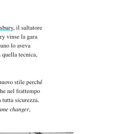
sbury
, il saltatore
ry vinse la gara
ssuno lo aveva
n quella tecnica,
nuovo stile perché
che nel frattempo
n tutta sicurezza.
ame changer
,