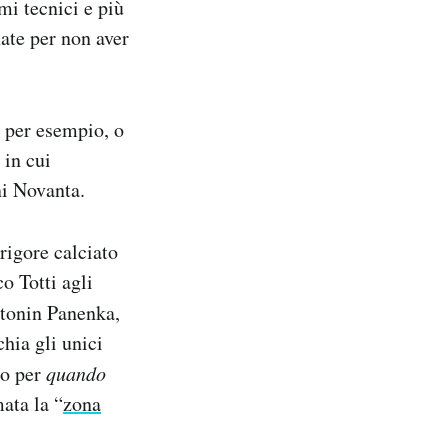
mi tecnici e più
nate per non aver
” per esempio, o
 in cui
ni Novanta.
rigore calciato
o Totti agli
ntonin Panenka,
hia gli unici
to per
quando
mata la “
zona