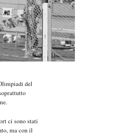
 Olimpiadi del
soprattutto
me.
rt ci sono stati
nto, ma con il