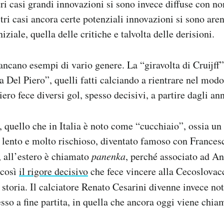
ltri casi grandi innovazioni si sono invece diffuse con no
altri casi ancora certe potenziali innovazioni si sono are
niziale, quella delle critiche e talvolta delle derisioni.
ncano esempi di vario genere. La “giravolta di Cruijff
lla Del Piero”, quelli fatti calciando a rientrare nel modo
ero fece diversi gol, spesso decisivi, a partire dagli an
 quello che in Italia è noto come “cucchiaio”, ossia un 
 lento e molto rischioso, diventato famoso con Francesc
 all’estero è chiamato
panenka
, perché associato ad A
 così
il rigore decisivo
che fece vincere alla Cecoslovacc
 storia. Il calciatore Renato Cesarini divenne invece no
sso a fine partita, in quella che ancora oggi viene chia