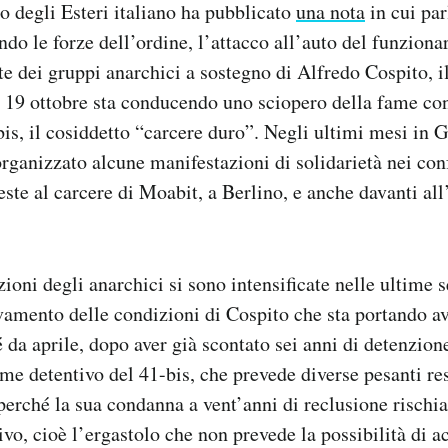
ro degli Esteri italiano ha pubblicato
una nota
in cui par
do le forze dell’ordine, l’attacco all’auto del funzionar
ste dei gruppi anarchici a sostegno di Alfredo Cospito
, 
 19 ottobre sta conducendo uno sciopero della fame con
is, il cosiddetto “carcere duro”.
Negli ultimi mesi in 
rganizzato alcune manifestazioni di solidarietà nei con
teste al carcere di Moabit, a Berlino, e anche davanti al
zioni degli anarchici si sono intensificate nelle ultime 
vamento delle condizioni di Cospito che sta portando a
 da aprile, dopo aver già scontato sei anni di detenzione
me detentivo del 41-bis, che prevede diverse pesanti rest
perché la sua condanna a vent’anni di reclusione rischia
ivo, cioè l’ergastolo che non prevede la possibilità di a