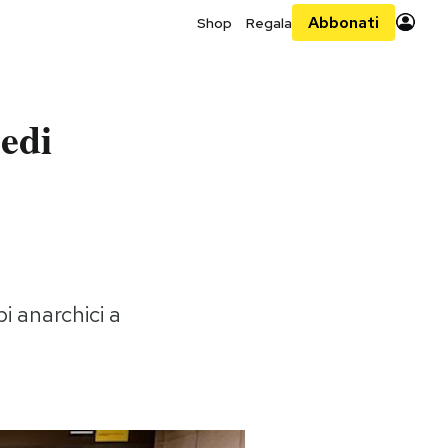
Abbonati
Shop
Regala
sedi
i anarchici a