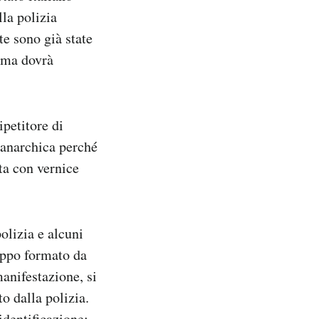
lla polizia
te sono già state
Roma dovrà
ipetitore di
 anarchica perché
tta con vernice
polizia e alcuni
ppo formato da
manifestazione, si
to dalla polizia.
identificazione: