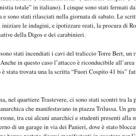
stia totale” in italiano). I cinque sono stati fermati da
 e sono stati rilasciati nella giornata di sabato. Le scrit
 iniziare le indagini, e ipotizzare reati, la procura di 
ative della Digos e dei carabinieri.
sono stati incendiati i cavi del traliccio Torre Bert, un r
 Anche in questo caso l’attacco è riconducibile all’area
o è stata trovata una la scritta “Fuori Cospito 41 bis” fa
, nel quartiere Trastevere, ci sono stati scontri tra la 
 anarchica che manifestavano in piazza Trilussa.
Un gru
rsone, tra cui alcuni anarchici e studenti presenti alla 
terno di un garage in via dei Panieri, dove è stato blocca
ine hanno portato diversi manifestanti in questura per l’