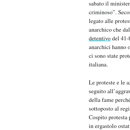
sabato il ministe
criminoso”. Secon
legato alle prote
anarchico che dal
detentivo
del 41-b
anarchici hanno o
ci sono state pro
italiana.
Le proteste e le a
seguito all’aggra
della fame perché
sottoposto al regi
Cospito protesta 
in ergastolo ostat