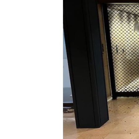
PODCAST
NEWSLETTER
I MIEI PREFERITI
SHOP
CALENDARIO
AREA PERSONALE
Area Personale
Newsletter