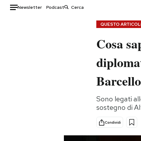
Newsletter
Podcast
Auto
QUESTO ARTICOLO
Cosa sap
HOME
Italia
Moda
diplomat
Mondo
Libri
Politica
Consumismi
Barcell
Tecnologia
Storie/Idee
Internet
Ok Boomer!
Sono legati al
Scienza
Media
sostegno di A
Cultura
Europa
Economia
Altrecose
Condividi
Sport
Mondiali calcio 2026