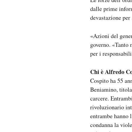
dalle prime infor
devastazione per 
«Azioni del gener
governo. «Tanto m
per i responsabili
Chi è Alfredo C
Cospito ha 55 an
Beniamino, titola
carcere. Entrambi
rivoluzionario in
entrambe hanno la
condanna la viole