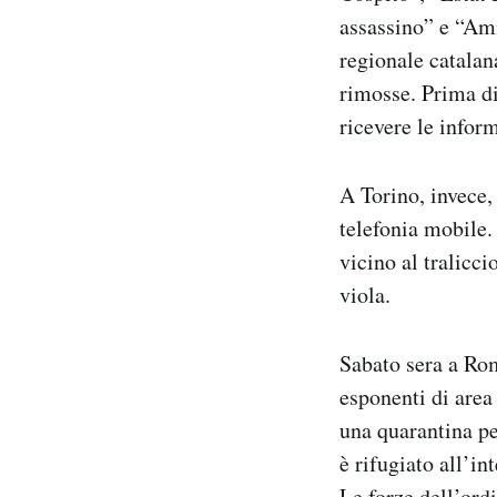
assassino” e “Amni
regionale catalana
rimosse. Prima di
ricevere le inform
A Torino, invece, 
telefonia mobile.
vicino al tralicci
viola.
Sabato sera a Roma
esponenti di area
una quarantina pe
è rifugiato all’in
Le forze dell’ord