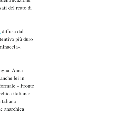
ati del reato di
a
diffusa dal
etentivo più duro
 minaccia».
pagna, Anna
anche lei in
nformale – Fronte
chica italiana:
italiana
ne anarchica