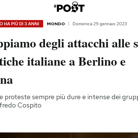
 HA PIÙ DI
3 ANNI
MONDO
Domenica 29 gennaio 2023
piamo degli attacchi alle 
iche italiane a Berlino e
ona
le proteste sempre più dure e intense dei grupp
lfredo Cospito