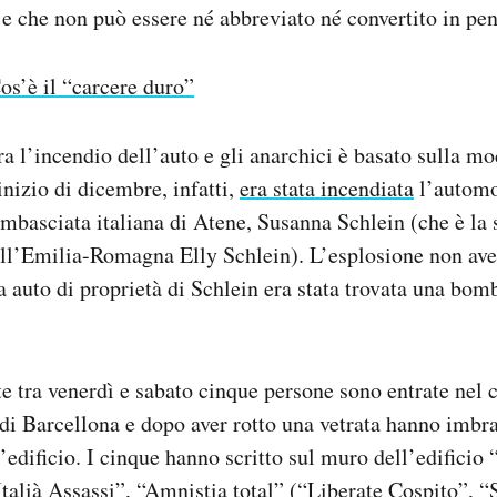
, e che non può essere né abbreviato né convertito in pen
os’è il “carcere duro”
ra l’incendio dell’auto e gli anarchici è basato sulla mo
inizio di dicembre, infatti,
era stata incendiata
l’automo
ambasciata italiana di Atene, Susanna Schlein (che è la 
ll’Emilia-Romagna Elly Schlein). L’esplosione non avev
a auto di proprietà di Schlein era stata trovata una bo
e tra venerdì e sabato cinque persone sono entrate nel 
 di Barcellona e dopo aver rotto una vetrata hanno imbra
’edificio. I cinque hanno scritto sul muro dell’edificio
Italià Assassi”, “Amnistia total” (“Liberate Cospito”, “S