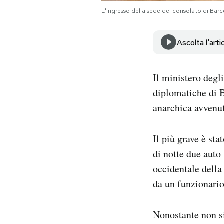
Notifiche mobile
L'ingresso della sede del consolato di Bar
Regala il Post
Hai bisogno di aiuto?
Ascolta l'arti
Esci
Il ministero degl
diplomatiche di B
anarchica avvenut
Il più grave è st
di notte due auto
occidentale della
da un funzionario
Nonostante non si