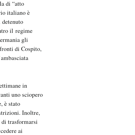
la di “atto
io italiano è
il detenuto
tro il regime
Germania gli
fronti di Cospito,
l’ambasciata
settimane in
vanti uno sciopero
, è stato
rizioni. Inoltre,
 di trasformarsi
ccedere ai