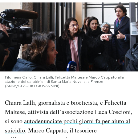
PODCAST
NEWSLETTER
I MIEI PREFERITI
SHOP
Filomena Gallo, Chiara Lalli, Felicetta Maltese e Marco Cappato alla
stazione dei carabinieri di Santa Maria Novella, a Firenze
(ANSA/CLAUDIO GIOVANNINI)
CALENDARIO
Chiara Lalli, giornalista e bioeticista, e Felicetta
Maltese, attivista dell’associazione Luca Coscioni,
AREA PERSONALE
si sono
autodenunciate pochi giorni fa per aiuto al
Area Personale
suicidio
. Marco Cappato, il tesoriere
Newsletter