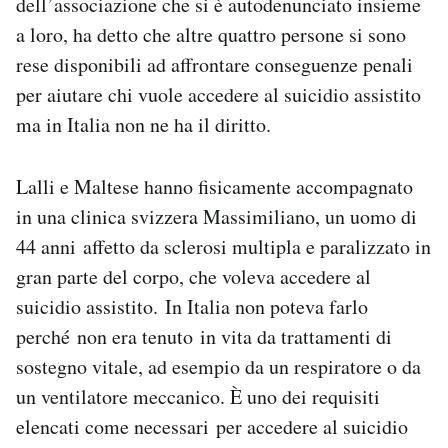
dell’associazione che si è autodenunciato insieme
Notifiche mobile
a loro, ha detto che altre quattro persone si sono
Regala il Post
rese disponibili ad affrontare conseguenze penali
Hai bisogno di aiuto?
per aiutare chi vuole accedere al suicidio assistito
Esci
ma in Italia non ne ha il diritto.
Lalli e Maltese hanno fisicamente accompagnato
in una clinica svizzera Massimiliano, un uomo di
44 anni affetto da sclerosi multipla e paralizzato in
gran parte del corpo, che voleva accedere al
suicidio assistito. In Italia non poteva farlo
perché non era tenuto in vita da trattamenti di
sostegno vitale, ad esempio da un respiratore o da
un ventilatore meccanico. È uno dei requisiti
elencati come necessari per accedere al suicidio