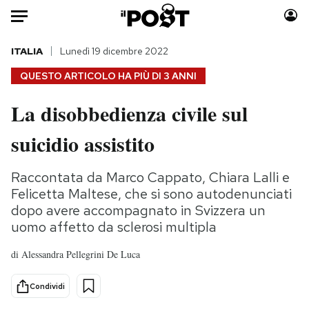
Auto
ITALIA
Lunedì 19 dicembre 2022
QUESTO ARTICOLO HA PIÙ DI
3 ANNI
HOME
La disobbedienza civile sul
Italia
Moda
suicidio assistito
Mondo
Libri
Politica
Consumismi
Raccontata da Marco Cappato, Chiara Lalli e
Tecnologia
Storie/Idee
Felicetta Maltese, che si sono autodenunciati
Internet
Ok Boomer!
dopo avere accompagnato in Svizzera un
Scienza
Media
uomo affetto da sclerosi multipla
Cultura
Europa
di
Alessandra Pellegrini De Luca
Economia
Altrecose
Sport
Mondiali calcio 2026
Condividi