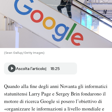
PODCAST
NEWSLETTER
I MIEI PREFERITI
(Sean Gallup/Getty Images)
SHOP
Ascolta l'articolo
18:25
CALENDARIO
Quando alla fine degli anni Novanta gli informatici
AREA PERSONALE
statunitensi Larry Page e Sergey Brin fondarono il
motore di ricerca Google si posero l’obiettivo di
Area Personale
«organizzare le informazioni a livello mondiale e
Newsletter