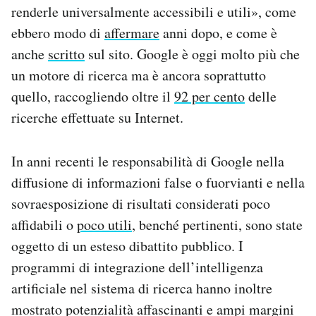
renderle universalmente accessibili e utili», come
Notifiche mobile
Regala il Post
ebbero modo di
affermare
anni dopo, e come è
Hai bisogno di aiuto?
anche
scritto
sul sito. Google è oggi molto più che
Esci
un motore di ricerca ma è ancora soprattutto
quello, raccogliendo oltre il
92 per cento
delle
ricerche effettuate su Internet.
In anni recenti le responsabilità di Google nella
diffusione di informazioni false o fuorvianti e nella
sovraesposizione di risultati considerati poco
affidabili o
poco utili
, benché pertinenti, sono state
oggetto di un esteso dibattito pubblico. I
programmi di integrazione dell’intelligenza
artificiale nel sistema di ricerca hanno inoltre
mostrato potenzialità affascinanti e ampi margini