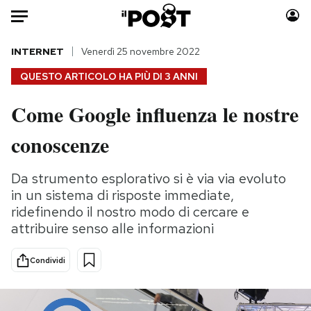
Auto
INTERNET
Venerdì 25 novembre 2022
QUESTO ARTICOLO HA PIÙ DI
3 ANNI
HOME
Come Google influenza le nostre
Italia
Moda
conoscenze
Mondo
Libri
Politica
Consumismi
Da strumento esplorativo si è via via evoluto
Tecnologia
Storie/Idee
in un sistema di risposte immediate,
Internet
Ok Boomer!
ridefinendo il nostro modo di cercare e
Scienza
Media
attribuire senso alle informazioni
Cultura
Europa
Economia
Altrecose
Condividi
Sport
Mondiali calcio 2026