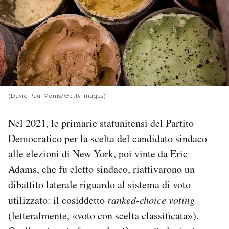
PODCAST
NEWSLETTER
I MIEI PREFERITI
(David Paul Morris/Getty Images)
Nel 2021, le primarie statunitensi del Partito
SHOP
Democratico per la scelta del candidato sindaco
alle elezioni di New York, poi vinte da Eric
CALENDARIO
Adams, che fu eletto sindaco, riattivarono un
dibattito laterale riguardo al sistema di voto
AREA PERSONALE
utilizzato: il cosiddetto
ranked-choice voting
Area Personale
(letteralmente, «voto con scelta classificata»).
Newsletter