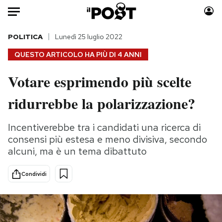
Auto
POLITICA
Lunedì 25 luglio 2022
QUESTO ARTICOLO HA PIÙ DI
4 ANNI
HOME
Votare esprimendo più scelte
Italia
Moda
ridurrebbe la polarizzazione?
Mondo
Libri
Politica
Consumismi
Incentiverebbe tra i candidati una ricerca di
Tecnologia
Storie/Idee
consensi più estesa e meno divisiva, secondo
Internet
Ok Boomer!
alcuni, ma è un tema dibattuto
Scienza
Media
Cultura
Europa
Condividi
Economia
Altrecose
Sport
Mondiali calcio 2026