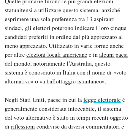
Quelle primarie furono le più grandi elezioni
Notifiche mobile
statunitensi a utilizzare questo sistema: anziché
Regala il Post
esprimere una sola preferenza tra 13 aspiranti
Hai bisogno di aiuto?
sindaci, gli elettori poterono indicare i loro cinque
Esci
candidati preferiti in ordine dal più apprezzato al
meno apprezzato. Utilizzato in varie forme anche
per altre
elezioni locali americane
e in
alcuni paesi
del mondo, notoriamente l’Australia, questo
sistema è conosciuto in Italia con il nome di «voto
alternativo» o «
a ballottaggio istantaneo
».
Negli Stati Uniti, paese in cui la
legge elettorale
è
generalmente considerata intoccabile, il sistema
del voto alternativo è stato in tempi recenti oggetto
di
riflessioni
condivise da diversi commentatori e