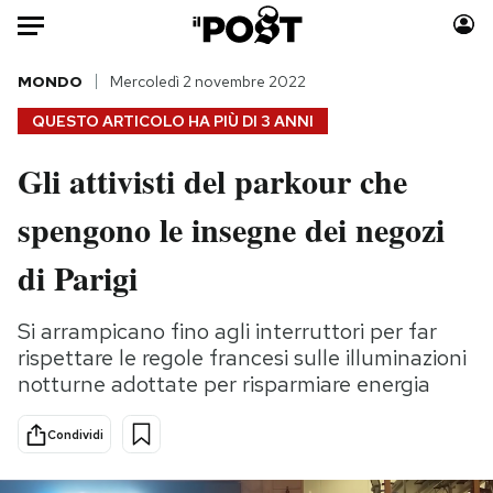
Auto
MONDO
Mercoledì 2 novembre 2022
QUESTO ARTICOLO HA PIÙ DI
3 ANNI
HOME
Gli attivisti del parkour che
Italia
Moda
spengono le insegne dei negozi
Mondo
Libri
Politica
Consumismi
di Parigi
Tecnologia
Storie/Idee
Internet
Ok Boomer!
Si arrampicano fino agli interruttori per far
Scienza
Media
rispettare le regole francesi sulle illuminazioni
Cultura
Europa
notturne adottate per risparmiare energia
Economia
Altrecose
Condividi
Sport
Mondiali calcio 2026