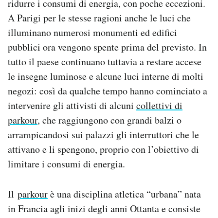
ridurre i consumi di energia, con poche eccezioni.
Notifiche mobile
A Parigi per le stesse ragioni anche le luci che
Regala il Post
illuminano numerosi monumenti ed edifici
Hai bisogno di aiuto?
pubblici ora vengono spente prima del previsto. In
Esci
tutto il paese continuano tuttavia a restare accese
le insegne luminose e alcune luci interne di molti
negozi: così da qualche tempo hanno cominciato a
intervenire gli attivisti di alcuni
collettivi di
parkour
, che raggiungono con grandi balzi o
arrampicandosi sui palazzi gli interruttori che le
attivano e li spengono, proprio con l’obiettivo di
limitare i consumi di energia.
Il
parkour
è una disciplina atletica “urbana” nata
in Francia agli inizi degli anni Ottanta e consiste