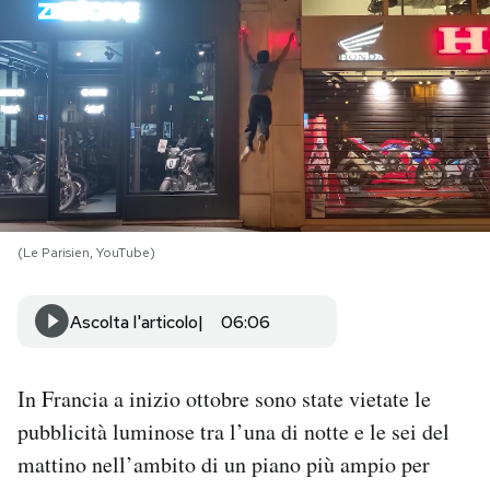
PODCAST
NEWSLETTER
I MIEI PREFERITI
(Le Parisien, YouTube)
SHOP
Ascolta l'articolo
06:06
CALENDARIO
In Francia a inizio ottobre sono state vietate le
AREA PERSONALE
pubblicità luminose tra l’una di notte e le sei del
Area Personale
mattino nell’ambito di un piano più ampio per
Newsletter