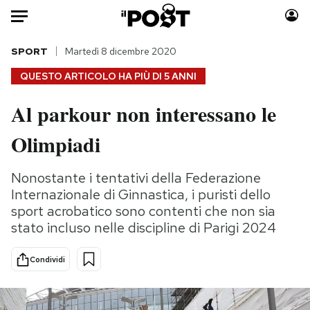
Auto
SPORT
Martedì 8 dicembre 2020
QUESTO ARTICOLO HA PIÙ DI
5 ANNI
HOME
Al parkour non interessano le
Italia
Moda
Olimpiadi
Mondo
Libri
Politica
Consumismi
Nonostante i tentativi della Federazione
Tecnologia
Storie/Idee
Internazionale di Ginnastica, i puristi dello
Internet
Ok Boomer!
sport acrobatico sono contenti che non sia
Scienza
Media
stato incluso nelle discipline di Parigi 2024
Cultura
Europa
Economia
Altrecose
Condividi
Sport
Mondiali calcio 2026