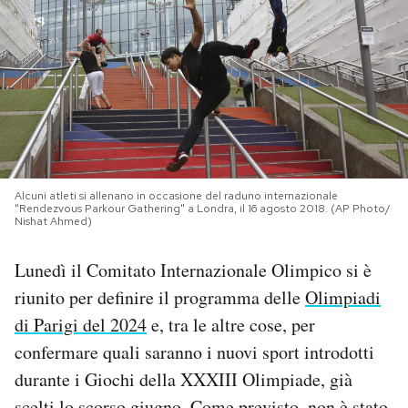
PODCAST
NEWSLETTER
I MIEI PREFERITI
Alcuni atleti si allenano in occasione del raduno internazionale
"Rendezvous Parkour Gathering" a Londra, il 16 agosto 2018. (AP Photo/
SHOP
Nishat Ahmed)
Lunedì il Comitato Internazionale Olimpico si è
CALENDARIO
riunito per definire il programma delle
Olimpiadi
di Parigi del 2024
e, tra le altre cose, per
AREA PERSONALE
confermare quali saranno i nuovi sport introdotti
Area Personale
durante i Giochi della XXXIII Olimpiade, già
Newsletter
scelti lo scorso giugno. Come previsto, non è stato