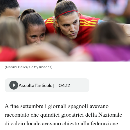
PODCAST
NEWSLETTER
I MIEI PREFERITI
(Naomi Baker/Getty Images)
SHOP
Ascolta l'articolo
04:12
CALENDARIO
A fine settembre i giornali spagnoli avevano
AREA PERSONALE
raccontato che quindici giocatrici della Nazionale
Area Personale
di calcio locale
avevano chiesto
alla federazione
Newsletter