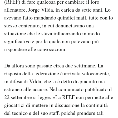
(RFEF) di fare qualcosa per cambiare il loro
Notifiche mobile
allenatore, Jorge Vilda, in carica da sette anni. Lo
Regala il Post
avevano fatto mandando quindici mail, tutte con lo
Hai bisogno di aiuto?
stesso contenuto, in cui denunciavano una
Esci
situazione che le stava influenzando in modo
significativo e per la quale non potevano più
rispondere alle convocazioni.
Da allora sono passate circa due settimane. La
risposta della federazione è arrivata velocemente,
in difesa di Vilda, che si è detto dispiaciuto ma
estraneo alle accuse. Nel comunicato pubblicato il
22 settembre si legge: «La RFEF non permette alle
giocatrici di mettere in discussione la continuità
del tecnico e del suo staff, poiché prendere tali