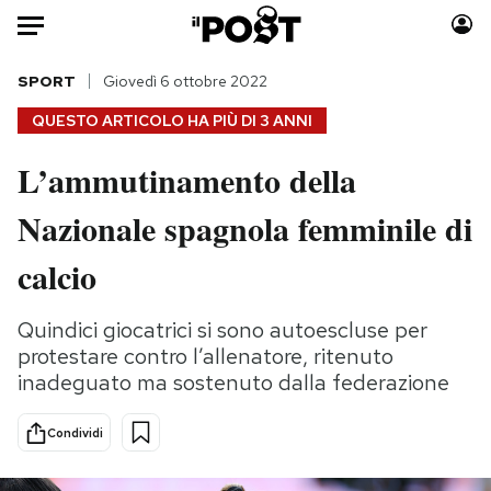
Auto
SPORT
Giovedì 6 ottobre 2022
QUESTO ARTICOLO HA PIÙ DI
3 ANNI
HOME
L’ammutinamento della
Italia
Moda
Nazionale spagnola femminile di
Mondo
Libri
Politica
Consumismi
calcio
Tecnologia
Storie/Idee
Internet
Ok Boomer!
Quindici giocatrici si sono autoescluse per
Scienza
Media
protestare contro l’allenatore, ritenuto
Cultura
Europa
inadeguato ma sostenuto dalla federazione
Economia
Altrecose
Condividi
Sport
Mondiali calcio 2026