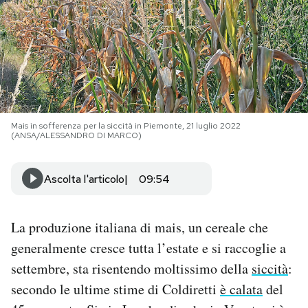
PODCAST
NEWSLETTER
I MIEI PREFERITI
Mais in sofferenza per la siccità in Piemonte, 21 luglio 2022
(ANSA/ALESSANDRO DI MARCO)
SHOP
Ascolta l'articolo
09:54
CALENDARIO
La produzione italiana di mais, un cereale che
generalmente cresce tutta l’estate e si raccoglie a
AREA PERSONALE
settembre, sta risentendo moltissimo della
siccità
:
Area Personale
secondo le ultime stime di Coldiretti
è calata
del
Newsletter