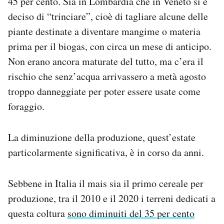
45 per cento. Sia in Lombardia che in Veneto si è
Notifiche mobile
deciso di “trinciare”, cioè di tagliare alcune delle
Regala il Post
piante destinate a diventare mangime o materia
Hai bisogno di aiuto?
prima per il biogas, con circa un mese di anticipo.
Esci
Non erano ancora maturate del tutto, ma c’era il
rischio che senz’acqua arrivassero a metà agosto
troppo danneggiate per poter essere usate come
foraggio.
La diminuzione della produzione, quest’estate
particolarmente significativa, è in corso da anni.
Sebbene in Italia il mais sia il primo cereale per
produzione, tra il 2010 e il 2020 i terreni dedicati a
questa coltura
sono diminuiti del 35 per cento