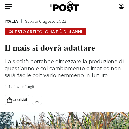
Auto
ITALIA
Sabato 6 agosto 2022
QUESTO ARTICOLO HA PIÙ DI
4 ANNI
HOME
Il mais si dovrà adattare
Italia
Moda
Mondo
Libri
La siccità potrebbe dimezzare la produzione di
Politica
Consumismi
quest'anno e col cambiamento climatico non
Tecnologia
Storie/Idee
sarà facile coltivarlo nemmeno in futuro
Internet
Ok Boomer!
di
Ludovica Lugli
Scienza
Media
Cultura
Europa
Condividi
Economia
Altrecose
Sport
Mondiali calcio 2026