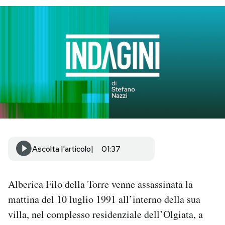
PODCAST
NEWSLETTER
I MIEI PREFERITI
SHOP
Ascolta l'articolo
01:37
CALENDARIO
Alberica Filo della Torre venne assassinata la
AREA PERSONALE
mattina del 10 luglio 1991 all’interno della sua
Area Personale
villa, nel complesso residenziale dell’Olgiata, a
Newsletter