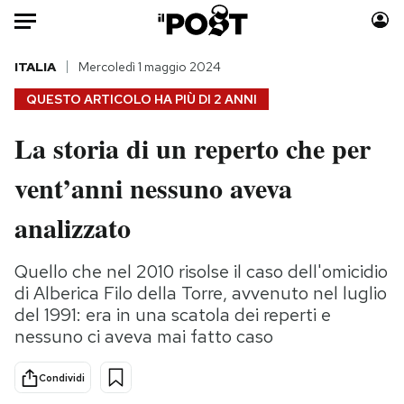
Auto
ITALIA
Mercoledì 1 maggio 2024
QUESTO ARTICOLO HA PIÙ DI
2 ANNI
HOME
La storia di un reperto che per
Italia
Moda
vent’anni nessuno aveva
Mondo
Libri
Politica
Consumismi
analizzato
Tecnologia
Storie/Idee
Internet
Ok Boomer!
Quello che nel 2010 risolse il caso dell'omicidio
Scienza
Media
di Alberica Filo della Torre, avvenuto nel luglio
Cultura
Europa
del 1991: era in una scatola dei reperti e
nessuno ci aveva mai fatto caso
Economia
Altrecose
Sport
Mondiali calcio 2026
Condividi