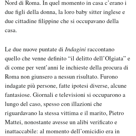
Nord di Roma. In quel momento in casa c’erano i
Notifiche mobile
due figli della donna, la loro baby sitter inglese e
Regala il Post
due cittadine filippine che si occupavano della
Hai bisogno di aiuto?
Esci
casa.
Le due nuove puntate di
Indagini
raccontano
quello che venne definito “il delitto dell’Olgiata” e
di come per vent’anni le inchieste della procura di
Roma non giunsero a nessun risultato. Furono
indagate più persone, fatte ipotesi diverse, alcune
fantasiose. Giornali e televisioni si occuparono a
lungo del caso, spesso con illazioni che
riguardavano la stessa vittima e il marito, Pietro
Mattei, nonostante avesse un alibi verificato e
inattaccabile: al momento dell’omicidio era in