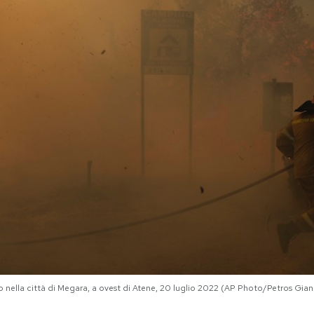
nella città di Megara, a ovest di Atene, 20 luglio 2022 (AP Photo/Petros Giann