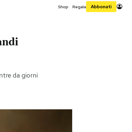
Abbonati
Shop
Regala
andi
ntre da giorni