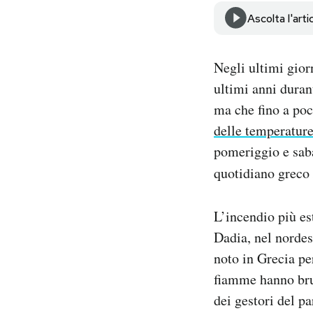
Notifiche mobile
Ascolta l'arti
Regala il Post
Hai bisogno di aiuto?
Negli ultimi gior
Esci
ultimi anni duran
ma che fino a poc
delle temperature
pomeriggio e sab
quotidiano greco
L’incendio più es
Dadia, nel nordes
noto in Grecia per
fiamme hanno bruc
dei gestori del pa