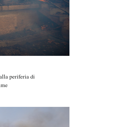
lla periferia di
amme