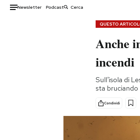
Newsletter
Podcast
Auto
QUESTO ARTICOLO
Anche in
HOME
Italia
Moda
incendi
Mondo
Libri
Politica
Consumismi
Sull'isola di L
Tecnologia
Storie/Idee
sta bruciando 
Internet
Ok Boomer!
Scienza
Media
Condividi
Cultura
Europa
Economia
Altrecose
Sport
Mondiali calcio 2026