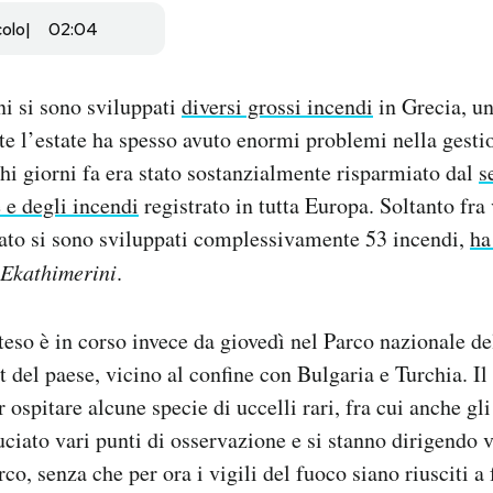
colo
02:04
ni si sono sviluppati
diversi grossi incendi
in Grecia, un
te l’estate ha spesso avuto enormi problemi nella gesti
hi giorni fa era stato sostanzialmente risparmiato dal
s
 e degli incendi
registrato in tutta Europa. Soltanto fra
ato si sono sviluppati complessivamente 53 incendi,
ha
Ekathimerini
.
teso è in corso invece da giovedì nel Parco nazionale del
t del paese, vicino al confine con Bulgaria e Turchia. I
 ospitare alcune specie di uccelli rari, fra cui anche gli
iato vari punti di osservazione e si stanno dirigendo ve
rco, senza che per ora i vigili del fuoco siano riusciti a 