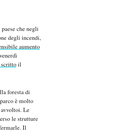
 paese che negli
one degli incendi,
ensibile aumento
 venerdì
 scritto
il
la foresta di
l parco è molto
 avvoltoi. Le
rso le strutture
fermarle. Il