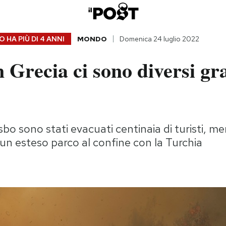
 HA PIÙ DI
4 ANNI
MONDO
Domenica 24 luglio 2022
 Grecia ci sono diversi gr
esbo sono stati evacuati centinaia di turisti, me
un esteso parco al confine con la Turchia