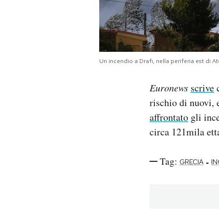
Un incendio a Drafi, nella periferia est di 
Euronews
scrive
c
rischio di nuovi,
affrontato
gli ince
circa 121mila etta
Tag:
-
GRECIA
IN