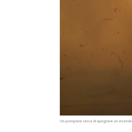
PODCAST
NEWSLETTER
I MIEI PREFERITI
SHOP
CALENDARIO
AREA PERSONALE
Area Personale
Un pompiere cerca di spegnere un incendio 
Newsletter