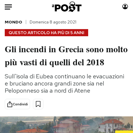
Auto
MONDO
Domenica 8 agosto 2021
QUESTO ARTICOLO HA PIÙ DI
5 ANNI
HOME
Gli incendi in Grecia sono molto
Italia
Moda
più vasti di quelli del 2018
Mondo
Libri
Politica
Consumismi
Sull'isola di Eubea continuano le evacuazioni
Tecnologia
Storie/Idee
e bruciano ancora grandi zone sia nel
Internet
Ok Boomer!
Peloponneso sia a nord di Atene
Scienza
Media
Cultura
Europa
Condividi
Economia
Altrecose
Sport
Mondiali calcio 2026