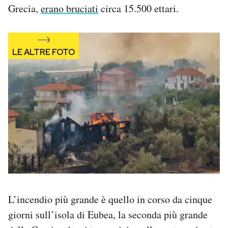
Grecia,
erano bruciati
circa 15.500 ettari.
Notifiche mobile
Regala il Post
Hai bisogno di aiuto?
Esci
L’incendio più grande è quello in corso da cinque
giorni sull’isola di Eubea, la seconda più grande