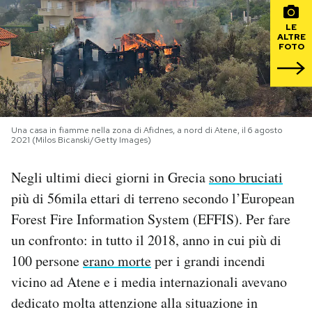
LE
PODCAST
ALTRE
FOTO
NEWSLETTER
I MIEI PREFERITI
Una casa in fiamme nella zona di Afidnes, a nord di Atene, il 6 agosto
2021 (Milos Bicanski/Getty Images)
SHOP
Negli ultimi dieci giorni in Grecia
sono bruciati
più di 56mila ettari di terreno secondo l’European
CALENDARIO
Forest Fire Information System (EFFIS). Per fare
un confronto: in tutto il 2018, anno in cui più di
AREA PERSONALE
100 persone
erano morte
per i grandi incendi
vicino ad Atene e i media internazionali avevano
Area Personale
dedicato molta attenzione alla situazione in
Newsletter