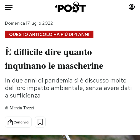
Auto
Domenica 17 luglio 2022
QUESTO ARTICOLO HA PIÙ DI
4 ANNI
HOME
È difficile dire quanto
Italia
Moda
inquinano le mascherine
Mondo
Libri
Politica
Consumismi
In due anni di pandemia si è discusso molto
Tecnologia
Storie/Idee
del loro impatto ambientale, senza avere dati
Internet
Ok Boomer!
a sufficienza
Scienza
Media
Cultura
Europa
di
Marzia Trezzi
Economia
Altrecose
Condividi
Sport
Mondiali calcio 2026