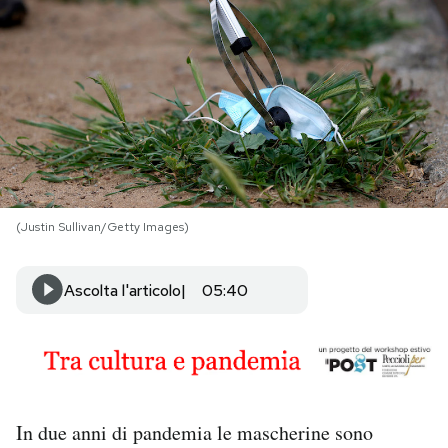
PODCAST
NEWSLETTER
I MIEI PREFERITI
(Justin Sullivan/Getty Images)
SHOP
Ascolta l'articolo
05:40
CALENDARIO
AREA PERSONALE
Area Personale
In due anni di pandemia le mascherine sono
Newsletter