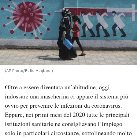
PODCAST
NEWSLETTER
I MIEI PREFERITI
(AP Photo/Rafiq Maqbool)
SHOP
Oltre a essere diventata un’abitudine, oggi
CALENDARIO
indossare una mascherina ci appare il sistema più
ovvio per prevenire le infezioni da coronavirus.
AREA PERSONALE
Eppure, nei primi mesi del 2020 tutte le principali
istituzioni sanitarie ne consigliavano l’impiego
Area Personale
solo in particolari circostanze, sottolineando molto
Newsletter