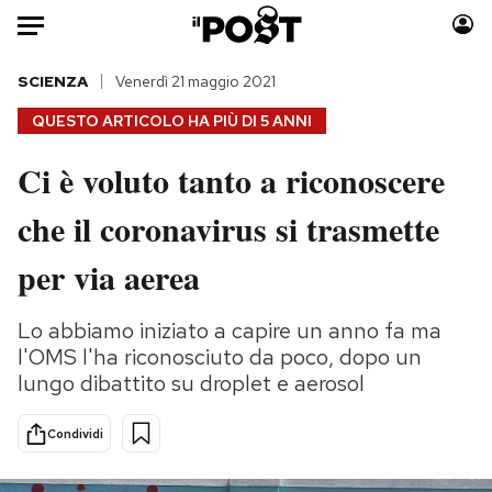
Auto
SCIENZA
Venerdì 21 maggio 2021
QUESTO ARTICOLO HA PIÙ DI
5 ANNI
HOME
Ci è voluto tanto a riconoscere
Italia
Moda
che il coronavirus si trasmette
Mondo
Libri
Politica
Consumismi
per via aerea
Tecnologia
Storie/Idee
Internet
Ok Boomer!
Lo abbiamo iniziato a capire un anno fa ma
Scienza
Media
l'OMS l'ha riconosciuto da poco, dopo un
Cultura
Europa
lungo dibattito su droplet e aerosol
Economia
Altrecose
Condividi
Sport
Mondiali calcio 2026