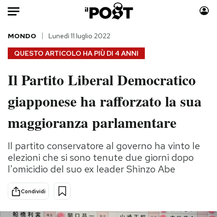
Auto
MONDO
Lunedì 11 luglio 2022
QUESTO ARTICOLO HA PIÙ DI
4 ANNI
HOME
Il Partito Liberal Democratico
Italia
Moda
giapponese ha rafforzato la sua
Mondo
Libri
Politica
Consumismi
maggioranza parlamentare
Tecnologia
Storie/Idee
Internet
Ok Boomer!
Il partito conservatore al governo ha vinto le
Scienza
Media
elezioni che si sono tenute due giorni dopo
Cultura
Europa
l'omicidio del suo ex leader Shinzo Abe
Economia
Altrecose
Condividi
Sport
Mondiali calcio 2026