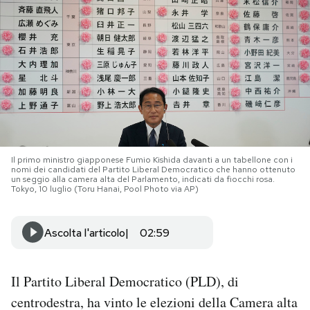
PODCAST
NEWSLETTER
I MIEI PREFERITI
Il primo ministro giapponese Fumio Kishida davanti a un tabellone con i
SHOP
nomi dei candidati del Partito Liberal Democratico che hanno ottenuto
un seggio alla camera alta del Parlamento, indicati da fiocchi rosa.
Tokyo, 10 luglio (Toru Hanai, Pool Photo via AP)
CALENDARIO
Ascolta l'articolo
02:59
AREA PERSONALE
Il Partito Liberal Democratico (PLD), di
Area Personale
centrodestra, ha vinto le elezioni della Camera alta
Newsletter