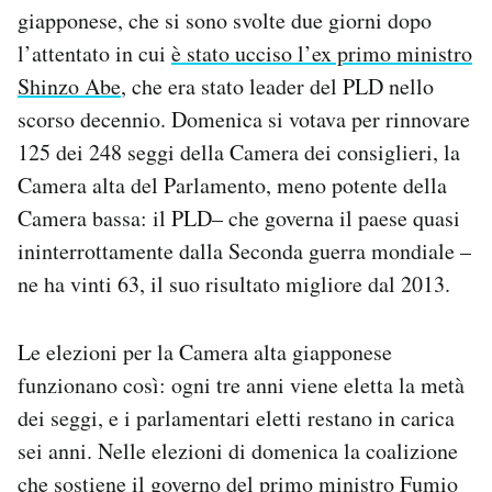
giapponese, che si sono svolte due giorni dopo
Notifiche mobile
Regala il Post
l’attentato in cui
è stato ucciso l’ex primo ministro
Hai bisogno di aiuto?
Shinzo Abe
, che era stato leader del PLD nello
Esci
scorso decennio. Domenica si votava per rinnovare
125 dei 248 seggi della Camera dei consiglieri, la
Camera alta del Parlamento, meno potente della
Camera bassa: il PLD– che
governa il paese quasi
ininterrottamente dalla Seconda guerra mondiale –
ne ha vinti 63, il suo risultato migliore dal 2013.
Le elezioni per la Camera alta giapponese
funzionano così: ogni tre anni viene eletta la metà
dei seggi, e i parlamentari eletti restano in carica
sei anni. Nelle elezioni di domenica la coalizione
che sostiene il governo del
primo ministro Fumio