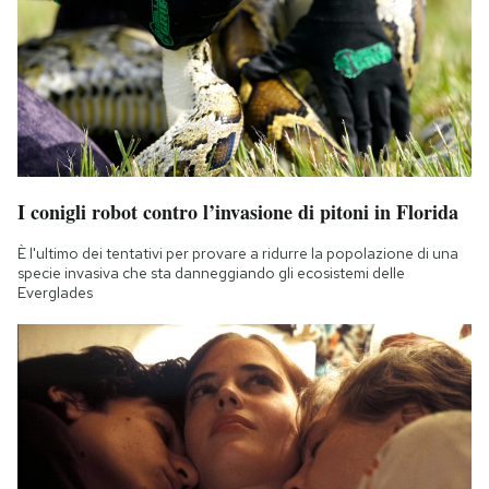
I conigli robot contro l’invasione di pitoni in Florida
È l'ultimo dei tentativi per provare a ridurre la popolazione di una
specie invasiva che sta danneggiando gli ecosistemi delle
Everglades