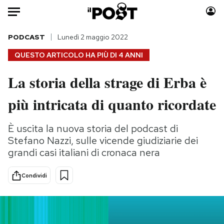
Auto
PODCAST
Lunedì 2 maggio 2022
QUESTO ARTICOLO HA PIÙ DI
4 ANNI
HOME
La storia della strage di Erba è
Italia
Moda
più intricata di quanto ricordate
Mondo
Libri
Politica
Consumismi
È uscita la nuova storia del podcast di
Tecnologia
Storie/Idee
Stefano Nazzi, sulle vicende giudiziarie dei
Internet
Ok Boomer!
grandi casi italiani di cronaca nera
Scienza
Media
Cultura
Europa
Condividi
Economia
Altrecose
Sport
Mondiali calcio 2026