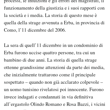
processi, le intuizioni e gli errori dei magistrati, il
Notifiche mobile
funzionamento della giustizia e i suoi rapporti con
Regala il Post
la società e i media. La storia di questo mese è
Hai bisogno di aiuto?
quella della strage avvenuta a Erba, in provincia di
Esci
Como, l’11 dicembre del 2006.
La sera di quell’11 dicembre in un condominio di
Erba furono uccise quattro persone, tra cui un
bambino di due anni. La storia di quella strage
ottenne grandissime attenzioni da parte dei media,
che inizialmente trattarono come il principale
sospettato – quando non già acclarato colpevole –
un uomo tunisino rivelatosi poi innocente. Furono
invece indagati e condannati in via definitiva
all’ergastolo Olindo Romano e Rosa Bazzi, i vicini