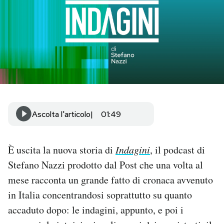
PODCAST
NEWSLETTER
I MIEI PREFERITI
Ascolta l'articolo
01:49
SHOP
È uscita la nuova storia di
Indagini
, il podcast di
CALENDARIO
Stefano Nazzi prodotto dal Post che una volta al
mese racconta un grande fatto di cronaca avvenuto
AREA PERSONALE
in Italia concentrandosi soprattutto su quanto
Area Personale
accaduto dopo: le indagini, appunto, e poi i
Newsletter