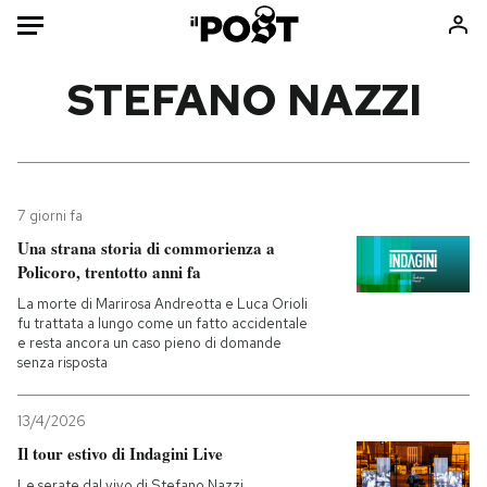
Auto
STEFANO NAZZI
HOME
Italia
Moda
Mondo
Libri
7 giorni fa
Politica
Consumismi
Una strana storia di commorienza a
Policoro, trentotto anni fa
Tecnologia
Storie/Idee
La morte di Marirosa Andreotta e Luca Orioli
Internet
Ok Boomer!
fu trattata a lungo come un fatto accidentale
Scienza
Media
e resta ancora un caso pieno di domande
senza risposta
Cultura
Europa
Economia
Altrecose
13/4/2026
Sport
Mondiali calcio 2026
Il tour estivo di Indagini Live
Le serate dal vivo di Stefano Nazzi