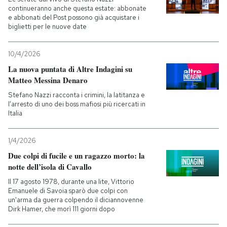
continueranno anche questa estate: abbonate
e abbonati del Post possono già acquistare i
PODCAST
biglietti per le nuove date
NEWSLETTER
10/4/2026
La nuova puntata di Altre Indagini su
Matteo Messina Denaro
I MIEI PREFERITI
Stefano Nazzi racconta i crimini, la latitanza e
l’arresto di uno dei boss mafiosi più ricercati in
Italia
SHOP
1/4/2026
CALENDARIO
Due colpi di fucile e un ragazzo morto: la
notte dell’isola di Cavallo
Il 17 agosto 1978, durante una lite, Vittorio
AREA PERSONALE
Emanuele di Savoia sparò due colpi con
un'arma da guerra colpendo il diciannovenne
Entra
Dirk Hamer, che morì 111 giorni dopo