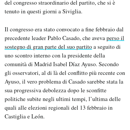
del congresso straordinario del partito, che si è
Notifiche mobile
tenuto in questi giorni a Siviglia.
Regala il Post
Hai bisogno di aiuto?
Esci
Il congresso era stato convocato a fine febbraio dal
precedente leader Pablo Casado, che aveva
perso il
sostegno di gran parte del suo partito
a seguito di
uno scontro interno con la presidente della
comunità di Madrid Isabel Díaz Ayuso. Secondo
gli osservatori, al di là del conflitto più recente con
Ayuso, il vero problema di Casado sarebbe stata la
sua progressiva debolezza dopo le sconfitte
politiche subite negli ultimi tempi, l’ultima delle
quali alle elezioni regionali del 13 febbraio in
Castiglia e León.