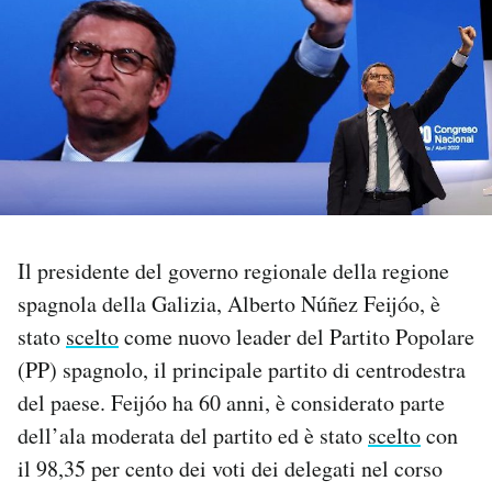
PODCAST
NEWSLETTER
I MIEI PREFERITI
SHOP
Il presidente del governo regionale della regione
spagnola della Galizia, Alberto Núñez Feijóo, è
stato
scelto
come nuovo leader del Partito Popolare
CALENDARIO
(PP) spagnolo, il principale partito di centrodestra
del paese. Feijóo ha 60 anni, è considerato parte
AREA PERSONALE
dell’ala moderata del partito ed è stato
scelto
con
Area Personale
il 98,35 per cento dei voti dei delegati nel corso
Newsletter