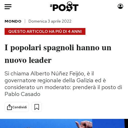
Auto
MONDO
Domenica 3 aprile 2022
QUESTO ARTICOLO HA PIÙ DI
4 ANNI
HOME
I popolari spagnoli hanno un
Italia
Moda
nuovo leader
Mondo
Libri
Politica
Consumismi
Si chiama Alberto Núñez Feijóo, è il
Tecnologia
Storie/Idee
governatore regionale della Galizia ed è
Internet
Ok Boomer!
considerato un moderato: prenderà il posto di
Scienza
Media
Pablo Casado
Cultura
Europa
Economia
Altrecose
Condividi
Sport
Mondiali calcio 2026