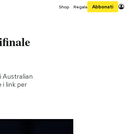
Abbonati
Shop
Regala
finale
i Australian
i link per