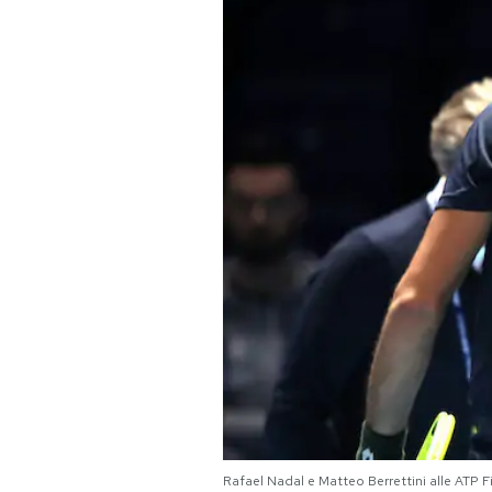
PODCAST
NEWSLETTER
I MIEI PREFERITI
SHOP
CALENDARIO
AREA PERSONALE
Area Personale
Newsletter
Rafael Nadal e Matteo Berrettini alle ATP 