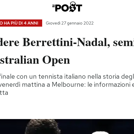
 HA PIÙ DI
4 ANNI
Giovedì 27 gennaio 2022
ere Berrettini-Nadal, semi
ustralian Open
nale con un tennista italiano nella storia degl
venerdì mattina a Melbourne: le informazioni e 
etta