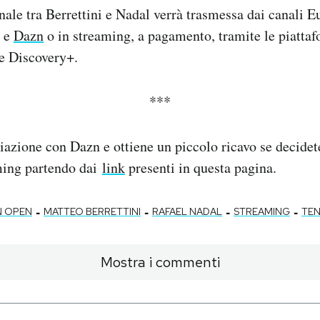
inale tra Berrettini e Nadal verrà trasmessa dai canali Eu
y e
Dazn
o in streaming, a pagamento, tramite le piatta
 e Discovery+.
***
iazione con Dazn e ottiene un piccolo ricavo se decidete
aming partendo dai
link
presenti in questa pagina.
-
-
-
-
N OPEN
MATTEO BERRETTINI
RAFAEL NADAL
STREAMING
TEN
Mostra i commenti