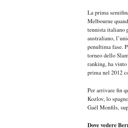
Notifiche mobile
La prima semifina
Regala il Post
Hai bisogno di aiuto?
Melbourne quando 
Esci
tennista italiano
australiano, l’un
penultima fase. P
torneo dello Sla
ranking, ha vinto
prima nel 2012 co
Per arrivare fin 
Kozlov, lo spagnol
Gaël Monfils, sup
Dove vedere Ber