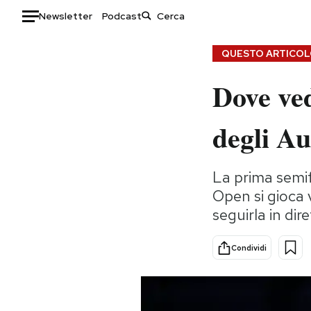
Newsletter
Podcast
Auto
QUESTO ARTICOLO
Dove ved
HOME
Italia
Moda
degli A
Mondo
Libri
Politica
Consumismi
La prima semifi
Tecnologia
Storie/Idee
Open si gioca 
Internet
Ok Boomer!
seguirla in dir
Scienza
Media
Cultura
Europa
Condividi
Economia
Altrecose
Sport
Mondiali calcio 2026