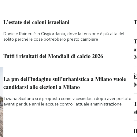
L’estate dei coloni israeliani
T
Daniele Raineri è in Cisgiordania, dove la tensione è più alta del
solito perché le cose potrebbero presto cambiare
T
a
Tutti i risultati dei Mondiali di calcio 2026
2
È
La pm dell’indagine sull’urbanistica a Milano vuole
M
candidarsi alle elezioni a Milano
Tiziana Siciliano si è proposta come vicesindaca dopo aver portato
T
avanti per due anni le accuse contro l'attuale amministrazione
s
I