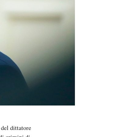
 del dittatore
di crimini di