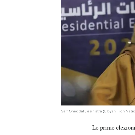
PODCAST
NEWSLETTER
I MIEI PREFERITI
SHOP
CALENDARIO
AREA PERSONALE
Saif Gheddafi, a sinistra (Libyan High Nati
Area Personale
Le prime elezioni
Newsletter