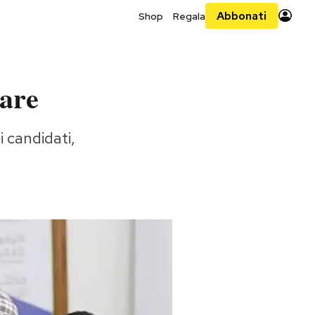
Abbonati
Shop
Regala
tare
i candidati,