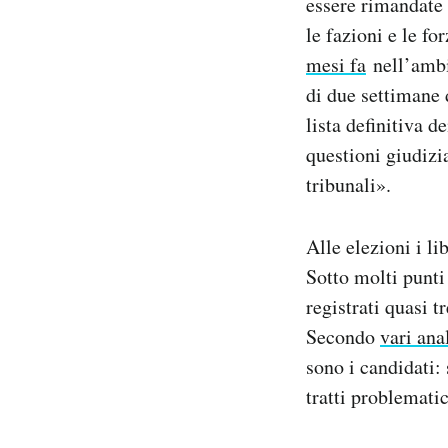
essere rimandate o
Notifiche mobile
le fazioni e le fo
Regala il Post
mesi fa
nell’amb
Hai bisogno di aiuto?
di due settimane 
Esci
lista definitiva d
questioni giudizia
tribunali».
Alle elezioni i l
Sotto molti punti
registrati quasi tr
Secondo
vari anal
sono i candidati: 
tratti problemati