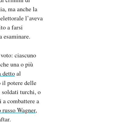
ia, ma anche la
lettorale l’aveva
to a farsi
da esaminare.
 voto: ciascuno
nche una o più
a detto
al
il potere delle
 soldati turchi, o
ti a combattere a
o russo Wagner
,
ftar.