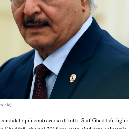
s, File)
l candidato più controverso di tutti: Saif Gheddafi, figlio
 Gheddafi
, che nel 2015 era stato giudicato colpevole 