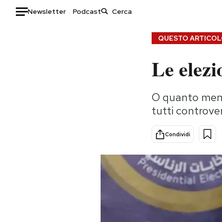
Newsletter
Podcast
Auto
QUESTO ARTICOLO
Le elezi
HOME
Italia
Moda
O quanto meno 
Mondo
Libri
tutti controve
Politica
Consumismi
Tecnologia
Storie/Idee
Condividi
Internet
Ok Boomer!
Scienza
Media
Cultura
Europa
Economia
Altrecose
Sport
Mondiali calcio 2026