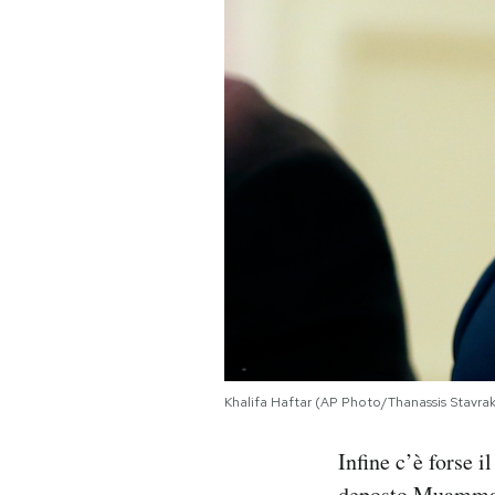
Khalifa Haftar (AP Photo/Thanassis Stavraki
Infine c’è forse i
deposto
Muammar