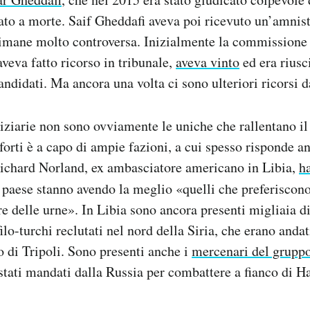
to a morte. Saif Gheddafi aveva poi ricevuto un’amnist
imane molto controversa. Inizialmente la commissione e
 aveva fatto ricorso in tribunale,
aveva vinto
ed era riusci
andidati. Ma ancora una volta ci sono ulteriori ricorsi 
iziarie non sono ovviamente le uniche che rallentano il
 forti è a capo di ampie fazioni, a cui spesso risponde a
Richard Norland, ex ambasciatore americano in Libia,
h
paese stanno avendo la meglio «quelli che preferiscono 
re delle urne». In Libia sono ancora presenti migliaia di
filo-turchi reclutati nel nord della Siria, che erano anda
o di Tripoli. Sono presenti anche i
mercenari del grupp
stati mandati dalla Russia per combattere a fianco di Ha