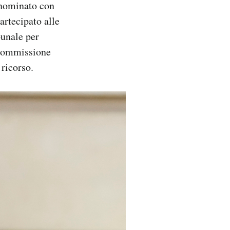
 nominato con
rtecipato alle
bunale per
a commissione
 ricorso.