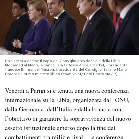
PODCAST
NEWSLETTER
I MIEI PREFERITI
Da sinistra a destra: il capo del Consiglio presidenziale della Libia,
Mohamed al Manfi, la cancelliera tedesca Angela Merkel, il presidente
francese Emmanuel Macron, il presidente del Consiglio italiano Mario
SHOP
Draghi e il primo ministro libico (Yoan Valat/ Pool Photo via AP)
Venerdì a Parigi si è tenuta una nuova conferenza
CALENDARIO
internazionale sulla Libia, organizzata dall’ONU,
dalla Germania, dall’Italia e dalla Francia con
AREA PERSONALE
l’obiettivo di garantire la sopravvivenza del nuovo
assetto istituzionale emerso dopo la fine dei
Area Personale
combattimenti tra milizie rivali. La
conferenza
Newsletter