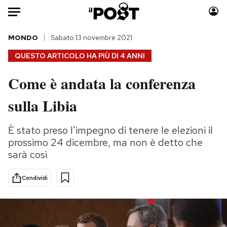
Auto
MONDO
Sabato 13 novembre 2021
QUESTO ARTICOLO HA PIÙ DI
4 ANNI
HOME
Come è andata la conferenza
Italia
Moda
sulla Libia
Mondo
Libri
Politica
Consumismi
È stato preso l'impegno di tenere le elezioni il
Tecnologia
Storie/Idee
prossimo 24 dicembre, ma non è detto che
Internet
Ok Boomer!
sarà così
Scienza
Media
Cultura
Europa
Condividi
Economia
Altrecose
Sport
Mondiali calcio 2026