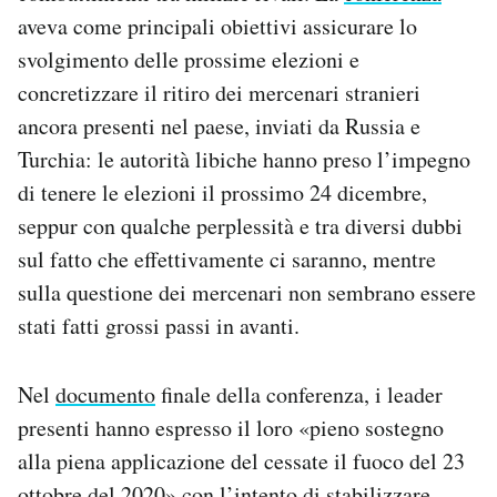
Notifiche mobile
aveva come principali obiettivi assicurare lo
Regala il Post
svolgimento delle prossime elezioni e
Hai bisogno di aiuto?
concretizzare il ritiro dei mercenari stranieri
Esci
ancora presenti nel paese, inviati da Russia e
Turchia: le autorità libiche hanno preso l’impegno
di tenere le elezioni il prossimo 24 dicembre,
seppur con qualche perplessità e tra diversi dubbi
sul fatto che effettivamente ci saranno, mentre
sulla questione dei mercenari non sembrano essere
stati fatti grossi passi in avanti.
Nel
documento
finale della conferenza, i leader
presenti hanno espresso il loro «pieno sostegno
alla piena applicazione del cessate il fuoco del 23
ottobre del 2020» con l’intento di stabilizzare