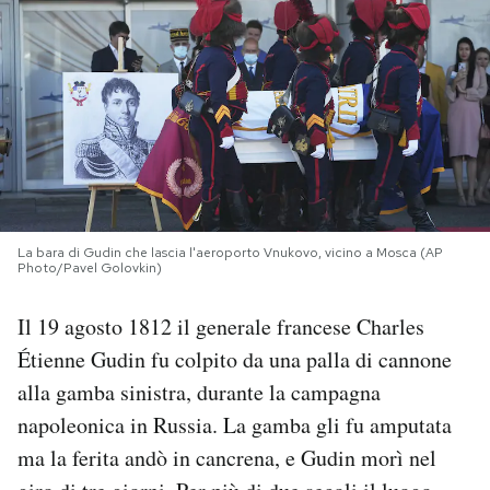
PODCAST
NEWSLETTER
I MIEI PREFERITI
La bara di Gudin che lascia l'aeroporto Vnukovo, vicino a Mosca (AP
SHOP
Photo/Pavel Golovkin)
Il 19 agosto 1812 il generale francese Charles
CALENDARIO
Étienne Gudin fu colpito da una palla di cannone
alla gamba sinistra, durante la campagna
AREA PERSONALE
napoleonica in Russia. La gamba gli fu amputata
Area Personale
ma la ferita andò in cancrena, e Gudin morì nel
Newsletter