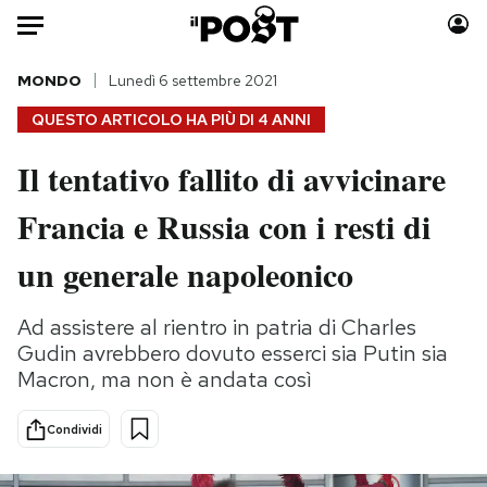
Auto
MONDO
Lunedì 6 settembre 2021
QUESTO ARTICOLO HA PIÙ DI
4 ANNI
HOME
Il tentativo fallito di avvicinare
Italia
Moda
Francia e Russia con i resti di
Mondo
Libri
Politica
Consumismi
un generale napoleonico
Tecnologia
Storie/Idee
Internet
Ok Boomer!
Ad assistere al rientro in patria di Charles
Scienza
Media
Gudin avrebbero dovuto esserci sia Putin sia
Cultura
Europa
Macron, ma non è andata così
Economia
Altrecose
Condividi
Sport
Mondiali calcio 2026