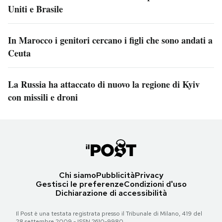
Uniti e Brasile
In Marocco i genitori cercano i figli che sono andati a
Ceuta
La Russia ha attaccato di nuovo la regione di Kyiv
con missili e droni
Chi siamo
Pubblicità
Privacy
Gestisci le preferenze
Condizioni d'uso
Dichiarazione di accessibilità
Il Post è una testata registrata presso il Tribunale di Milano, 419 del
28 settembre 2009 - ISSN 2610-9980