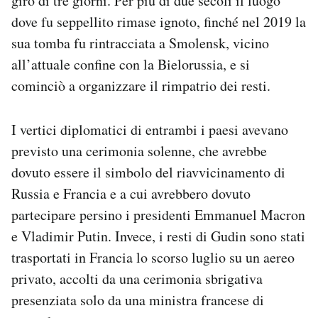
giro di tre giorni. Per più di due secoli il luogo
Notifiche mobile
dove fu seppellito rimase ignoto, finché nel 2019 la
Regala il Post
sua tomba fu rintracciata a Smolensk, vicino
Hai bisogno di aiuto?
all’attuale confine con la Bielorussia, e si
Esci
cominciò a organizzare il rimpatrio dei resti.
I vertici diplomatici di entrambi i paesi avevano
previsto una cerimonia solenne, che avrebbe
dovuto essere il simbolo del riavvicinamento di
Russia e Francia e a cui avrebbero dovuto
partecipare persino i presidenti Emmanuel Macron
e Vladimir Putin. Invece, i resti di Gudin sono stati
trasportati in Francia lo scorso luglio su un aereo
privato, accolti da una cerimonia sbrigativa
presenziata solo da una ministra francese di