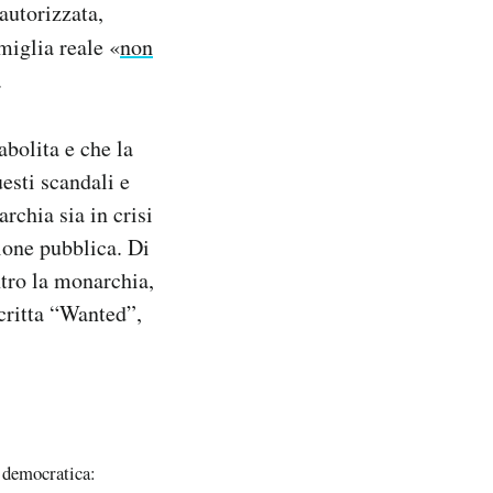
autorizzata,
miglia reale «
non
.
abolita e che la
esti scandali e
rchia sia in crisi
ione pubblica. Di
tro la monarchia,
critta “Wanted”,
n democratica: