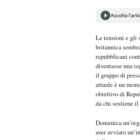
Notifiche mobile
Regala il Post
Ascolta l'arti
Hai bisogno di aiuto?
Esci
Le tensioni e gli
britannica sembr
repubblicani cont
diventasse una r
il gruppo di pres
attuale è un mom
obiettivo di Repu
da chi sostiene il
Domenica un’orga
aver avviato un’i