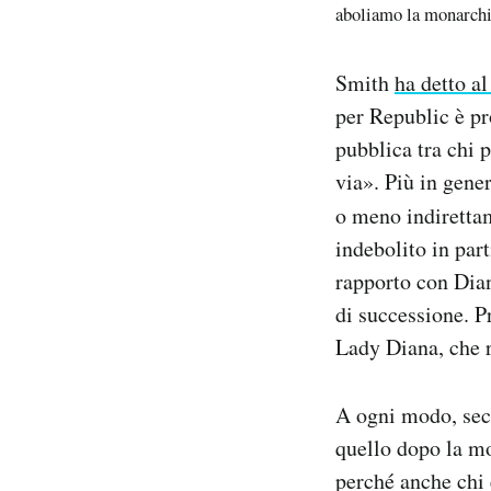
aboliamo la monarch
Smith
ha detto a
per Republic è pr
pubblica tra chi 
via». Più in gene
o meno indirettam
indebolito in part
rapporto con Dia
di successione. P
Lady Diana, che r
A ogni modo, seco
quello dopo la mo
perché anche chi