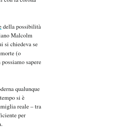
e
della possibilità
aliano Malcolm
i si chiedeva se
 morte (o
n possiamo sapere
oderna qualunque
 tempo si è
miglia reale – tra
iciente per
a.