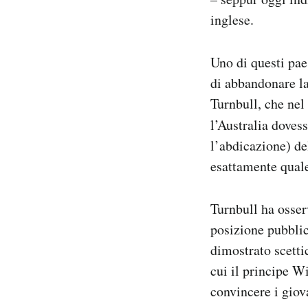
inglese.
Uno di questi pae
di abbandonare l
Turnbull, che nel
l’Australia doves
l’abdicazione) d
esattamente quale
Turnbull ha osse
posizione pubblica
dimostrato scetti
cui il principe W
convincere i giov