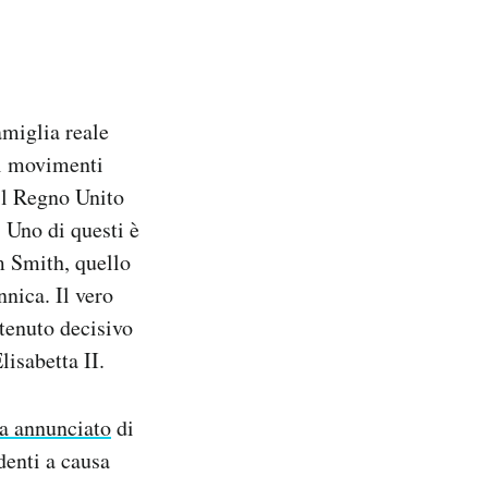
amiglia reale
ei movimenti
il Regno Unito
. Uno di questi è
 Smith, quello
nnica. Il vero
itenuto decisivo
lisabetta II.
a annunciato
di
denti a causa