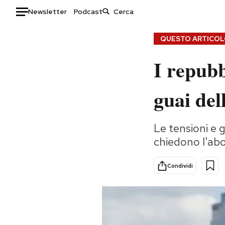
Newsletter
Podcast
Auto
QUESTO ARTICOLO
I repubb
HOME
Italia
Moda
guai del
Mondo
Libri
Politica
Consumismi
Le tensioni e 
Tecnologia
Storie/Idee
chiedono l'abo
Internet
Ok Boomer!
Scienza
Media
Condividi
Cultura
Europa
Economia
Altrecose
Sport
Mondiali calcio 2026