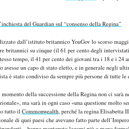
’inchiesta del Guardian sul “consenso della Regina”
lizzato dall’istituto britannico YouGov lo scorso maggi
e britannici su cinque (il 61 per cento degli intervistat
esso tempo, il 41 per cento dei giovani tra i 18 e i 24 
o avesse un capo di stato eletto, e in generale negli ult
sta è stato condiviso da sempre più persone di tutte le 
 momento della successione della Regina non ci sarà 
uzionale», ma sarà in ogni caso «una questione molto se
o tutto il
Commonwealth
, perché la regina Elisabetta I
onale di quei paesi che avevano fatto parte dell’Impero
dipendenti – hanno mantenuto legami più o meno formal