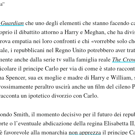
ia”
l
Guardian
che uno degli elementi che stanno facendo c
oprio il dibattito attorno a Harry e Meghan, che ha divi
prova empatia nei loro confronti e chi «vorrebbe solo c
rale, i repubblicani nel Regno Unito potrebbero aver tra
ente anche dalla serie tv sulla famiglia reale
The Cro
icolare il principe Carlo per via di come è stato raccont
na Spencer, sua ex moglie e madre di Harry e William, 
rossimamente peraltro uscirà anche un film del cileno 
acconta un ipotetico divorzio con Carlo.
ndo Smith, il momento decisivo per il futuro dei repu
rte o l’eventuale abdicazione della regina Elisabetta II,
 è favorevole alla monarchia
non apprezza
il principe C