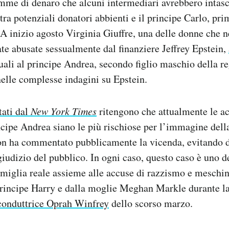
mme di denaro che alcuni intermediari avrebbero intasc
tra potenziali donatori abbienti e il principe Carlo, pri
A inizio agosto Virginia Giuffre, una delle donne che 
tate abusate sessualmente dal finanziere Jeffrey Epstein,
uali al principe Andrea, secondo figlio maschio della re
 nelle complesse indagini su Epstein.
tati dal
New York Times
ritengono che attualmente le a
ncipe Andrea siano le più rischiose per l’immagine del
non ha commentato pubblicamente la vicenda, evitando d
giudizio del pubblico. In ogni caso, questo caso è uno d
famiglia reale assieme alle accuse di razzismo e meschin
 principe Harry e dalla moglie Meghan Markle durante 
 conduttrice Oprah Winfrey
dello scorso marzo.