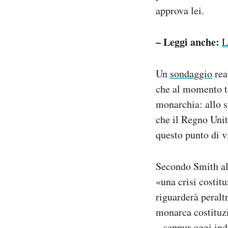
approva lei.
– Leggi anche:
L
Un
sondaggio
rea
che al momento tr
monarchia: allo st
che il Regno Unit
questo punto di vi
Secondo Smith al
«una crisi costit
riguarderà peraltr
monarca costituzi
– seppur oggi in