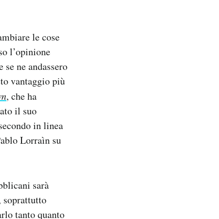
ambiare le cose
so l’opinione
he se ne andassero
tto vantaggio più
wn
, che ha
ato il suo
secondo in linea
Pablo Lorraìn su
bblicani sarà
 soprattutto
arlo tanto quanto