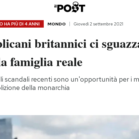
 HA PIÙ DI
4 ANNI
MONDO
Giovedì 2 settembre 2021
licani britannici ci sguazz
la famiglia reale
gli scandali recenti sono un'opportunità per i
lizione della monarchia