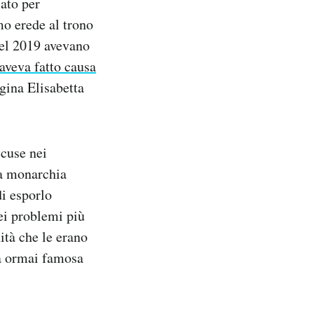
ato per
mo erede al trono
nel 2019 avevano
aveva fatto causa
gina Elisabetta
ccuse nei
la monarchia
i esporlo
ei problemi più
ità che le erano
la ormai famosa