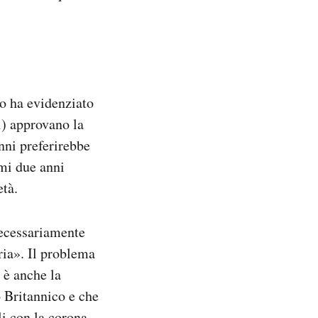
o ha evidenziato
i) approvano la
anni preferirebbe
imi due anni
età.
necessariamente
ria». Il problema
I è anche la
 Britannico e che
i con la corona