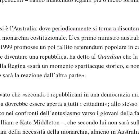
si è l’Australia, dove
periodicamente si torna a discuter
a monarchia costituzionale. L’ex primo ministro austr
 1999 promosse un poi fallito referendum popolare in cu
se diventare una repubblica, ha detto al
Guardian
che la
ella Regina «sarà un momento spartiacque storico, e no
 sarà la reazione dall’altra parte».
rvato che «secondo i repubblicani in una democrazia m
 dovrebbe essere aperta a tutti i cittadini»; allo stesso
co nei confronti dell’entusiasmo verso i giovani della fa
illiam e Kate Middleton –, che secondo lui non sarà suff
ani della necessità della monarchia, almeno in Australi