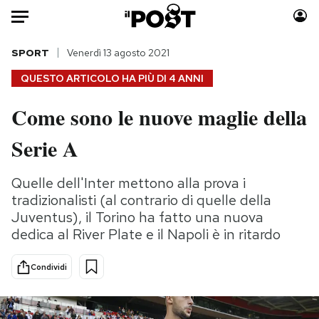
Auto
SPORT
Venerdì 13 agosto 2021
QUESTO ARTICOLO HA PIÙ DI
4 ANNI
HOME
Come sono le nuove maglie della
Italia
Moda
Serie A
Mondo
Libri
Politica
Consumismi
Quelle dell'Inter mettono alla prova i
Tecnologia
Storie/Idee
tradizionalisti (al contrario di quelle della
Internet
Ok Boomer!
Juventus), il Torino ha fatto una nuova
Scienza
Media
dedica al River Plate e il Napoli è in ritardo
Cultura
Europa
Economia
Altrecose
Condividi
Sport
Mondiali calcio 2026