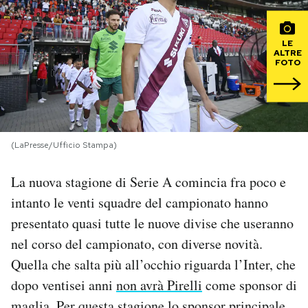
PODCAST
LE
ALTRE
FOTO
NEWSLETTER
I MIEI PREFERITI
(LaPresse/Ufficio Stampa)
SHOP
La nuova stagione di Serie A comincia fra poco e
intanto le venti squadre del campionato hanno
CALENDARIO
presentato quasi tutte le nuove divise che useranno
nel corso del campionato, con diverse novità.
AREA PERSONALE
Quella che salta più all’occhio riguarda l’Inter, che
dopo ventisei anni
non avrà Pirelli
come sponsor di
Area Personale
Newsletter
maglia. Per questa stagione lo sponsor principale