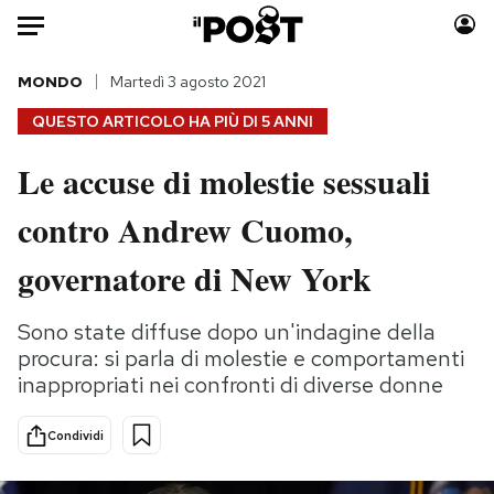
Auto
MONDO
Martedì 3 agosto 2021
QUESTO ARTICOLO HA PIÙ DI
5 ANNI
HOME
Le accuse di molestie sessuali
Italia
Moda
contro Andrew Cuomo,
Mondo
Libri
Politica
Consumismi
governatore di New York
Tecnologia
Storie/Idee
Internet
Ok Boomer!
Sono state diffuse dopo un'indagine della
Scienza
Media
procura: si parla di molestie e comportamenti
Cultura
Europa
inappropriati nei confronti di diverse donne
Economia
Altrecose
Condividi
Sport
Mondiali calcio 2026