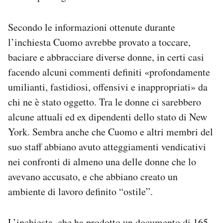
Notifiche mobile
Regala il Post
Secondo le informazioni ottenute durante
Hai bisogno di aiuto?
l’inchiesta Cuomo avrebbe provato a toccare,
Esci
baciare e abbracciare diverse donne, in certi casi
facendo alcuni commenti definiti «profondamente
umilianti, fastidiosi, offensivi e inappropriati» da
chi ne è stato oggetto. Tra le donne ci sarebbero
alcune attuali ed ex dipendenti dello stato di New
York. Sembra anche che Cuomo e altri membri del
suo staff abbiano avuto atteggiamenti vendicativi
nei confronti di almeno una delle donne che lo
avevano accusato, e che abbiano creato un
ambiente di lavoro definito “ostile”.
L’inchiesta, che
ha prodotto
un documento di 165