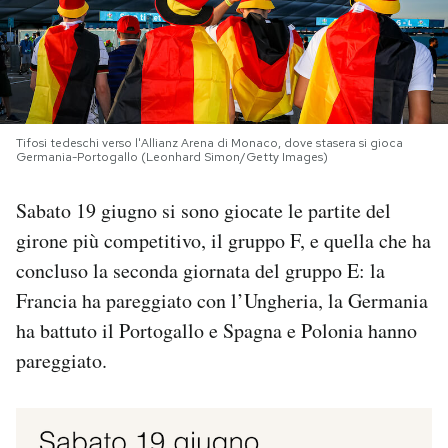
PODCAST
NEWSLETTER
Tifosi tedeschi verso l'Allianz Arena di Monaco, dove stasera si gioca
Germania-Portogallo (Leonhard Simon/Getty Images)
I MIEI PREFERITI
Sabato 19 giugno si sono giocate le partite del
girone più competitivo, il gruppo F, e quella che ha
SHOP
concluso la seconda giornata del gruppo E: la
Francia ha pareggiato con l’Ungheria, la Germania
CALENDARIO
ha battuto il Portogallo e Spagna e Polonia hanno
pareggiato.
AREA PERSONALE
Area Personale
Newsletter