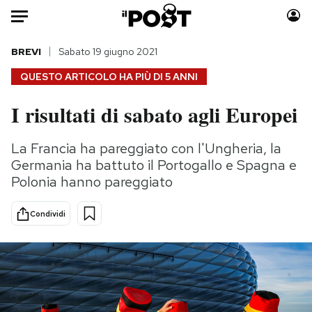
Auto
BREVI
Sabato 19 giugno 2021
QUESTO ARTICOLO HA PIÙ DI
5 ANNI
HOME
I risultati di sabato agli Europei
Italia
Moda
Mondo
Libri
La Francia ha pareggiato con l'Ungheria, la
Politica
Consumismi
Germania ha battuto il Portogallo e Spagna e
Tecnologia
Storie/Idee
Polonia hanno pareggiato
Internet
Ok Boomer!
Condividi
Scienza
Media
Cultura
Europa
Economia
Altrecose
Sport
Mondiali calcio 2026