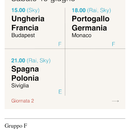
Notifiche mobile
Regala il Post
Hai bisogno di aiuto?
Esci
Gruppo F