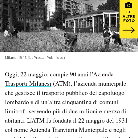
LE
PODCAST
ALTRE
FOTO
NEWSLETTER
I MIEI PREFERITI
Milano, 1943 (LaPresse, Publifoto)
Oggi, 22 maggio, compie 90 anni l’
Azienda
SHOP
Trasporti Milanesi
(ATM), l’azienda municipale
che gestisce il trasporto pubblico del capoluogo
CALENDARIO
lombardo e di un’altra cinquantina di comuni
limitrofi, servendo più di due milioni e mezzo di
AREA PERSONALE
abitanti. L’ATM fu fondata il 22 maggio del 1931
Area Personale
col nome Azienda Tranviaria Municipale e negli
Newsletter