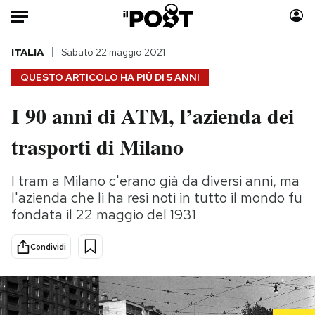
Auto
ITALIA
Sabato 22 maggio 2021
QUESTO ARTICOLO HA PIÙ DI
5 ANNI
HOME
I 90 anni di ATM, l’azienda dei
Italia
Moda
trasporti di Milano
Mondo
Libri
Politica
Consumismi
I tram a Milano c'erano già da diversi anni, ma
Tecnologia
Storie/Idee
l'azienda che li ha resi noti in tutto il mondo fu
Internet
Ok Boomer!
fondata il 22 maggio del 1931
Scienza
Media
Cultura
Europa
Condividi
Economia
Altrecose
Sport
Mondiali calcio 2026