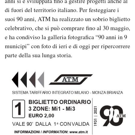
anni si è sviluppata fino a gestire progetti anche al
Notifiche mobile
di fuori del territorio italiano. Per festeggiare i
Regala il Post
suoi 90 anni, ATM ha realizzato un sobrio biglietto
Hai bisogno di aiuto?
celebrativo, che si può comprare fino al 30 maggio,
Esci
e ha condiviso la galleria fotografica “90 anni in 9
municipi” con foto di ieri e di oggi per ripercorrere
parte della sua lunga storia.