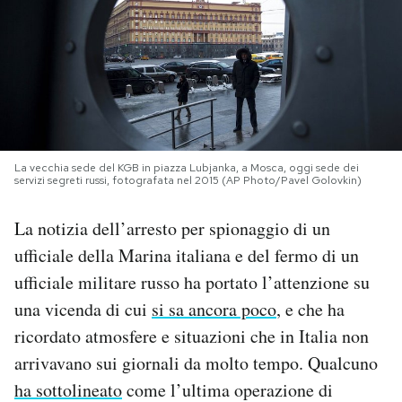
PODCAST
NEWSLETTER
I MIEI PREFERITI
La vecchia sede del KGB in piazza Lubjanka, a Mosca, oggi sede dei
servizi segreti russi, fotografata nel 2015 (AP Photo/Pavel Golovkin)
SHOP
La notizia dell’arresto per spionaggio di un
ufficiale della Marina italiana e del fermo di un
CALENDARIO
ufficiale militare russo ha portato l’attenzione su
una vicenda di cui
si sa ancora poco
, e che ha
AREA PERSONALE
ricordato atmosfere e situazioni che in Italia non
arrivavano sui giornali da molto tempo. Qualcuno
Area Personale
ha sottolineato
come l’ultima operazione di
Newsletter