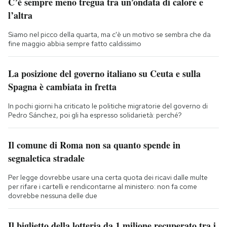
C’è sempre meno tregua tra un’ondata di calore e
l’altra
Siamo nel picco della quarta, ma c'è un motivo se sembra che da
fine maggio abbia sempre fatto caldissimo
La posizione del governo italiano su Ceuta e sulla
Spagna è cambiata in fretta
In pochi giorni ha criticato le politiche migratorie del governo di
Pedro Sánchez, poi gli ha espresso solidarietà: perché?
Il comune di Roma non sa quanto spende in
segnaletica stradale
Per legge dovrebbe usare una certa quota dei ricavi dalle multe
per rifare i cartelli e rendicontarne al ministero: non fa come
dovrebbe nessuna delle due
Il biglietto della lotteria da 1 milione recuperato tra i