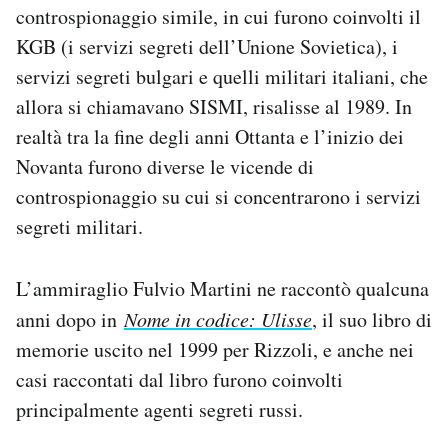
controspionaggio simile, in cui furono coinvolti il
Notifiche mobile
Regala il Post
KGB (i servizi segreti dell’Unione Sovietica), i
Hai bisogno di aiuto?
servizi segreti bulgari e quelli militari italiani, che
Esci
allora si chiamavano SISMI, risalisse al 1989. In
realtà tra la fine degli anni Ottanta e l’inizio dei
Novanta furono diverse le vicende di
controspionaggio su cui si concentrarono i servizi
segreti militari.
L’ammiraglio Fulvio Martini ne raccontò qualcuna
anni dopo in
Nome in codice: Ulisse
, il suo libro di
memorie uscito nel 1999 per Rizzoli, e anche nei
casi raccontati dal libro furono coinvolti
principalmente agenti segreti russi.