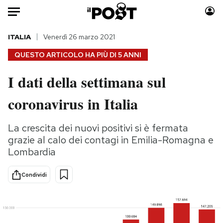
Auto
ITALIA
Venerdì 26 marzo 2021
QUESTO ARTICOLO HA PIÙ DI
5 ANNI
HOME
I dati della settimana sul
Italia
Moda
coronavirus in Italia
Mondo
Libri
Politica
Consumismi
La crescita dei nuovi positivi si è fermata
Tecnologia
Storie/Idee
grazie al calo dei contagi in Emilia-Romagna e
Internet
Ok Boomer!
Lombardia
Scienza
Media
Cultura
Europa
Condividi
Economia
Altrecose
Sport
Mondiali calcio 2026