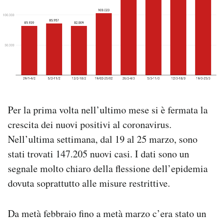
PODCAST
NEWSLETTER
I MIEI PREFERITI
Per la prima volta nell’ultimo mese si è fermata la
SHOP
crescita dei nuovi positivi al coronavirus.
Nell’ultima settimana, dal 19 al 25 marzo, sono
CALENDARIO
stati trovati 147.205 nuovi casi. I dati sono un
segnale molto chiaro della flessione dell’epidemia
AREA PERSONALE
dovuta soprattutto alle misure restrittive.
Area Personale
Da metà febbraio fino a metà marzo c’era stato un
Newsletter